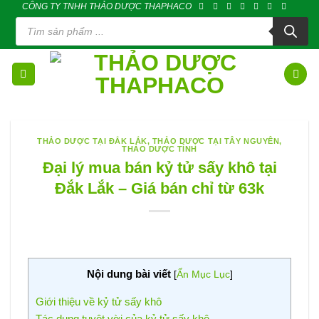
CÔNG TY TNHH THẢO DƯỢC THAPHACO
Skip
Tìm
to
kiếm
sản
content
phẩm
THẢO DƯỢC TẠI ĐẮK LẮK
,
THẢO DƯỢC TẠI TÂY NGUYÊN
,
THẢO DƯỢC TỈNH
Đại lý mua bán kỷ tử sấy khô tại
Đắk Lắk – Giá bán chỉ từ 63k
Nội dung bài viết
[
Ẩn Mục Lục
]
Giới thiệu về kỷ tử sấy khô
Tác dụng tuyệt vời của kỷ tử sấy khô