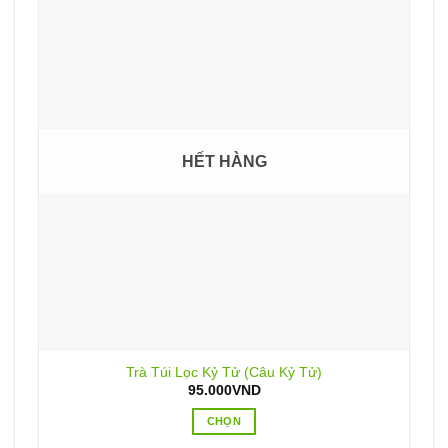
HẾT HÀNG
Trà Túi Lọc Kỷ Tử (Câu Kỷ Tử)
95.000
VND
CHỌN
Sản