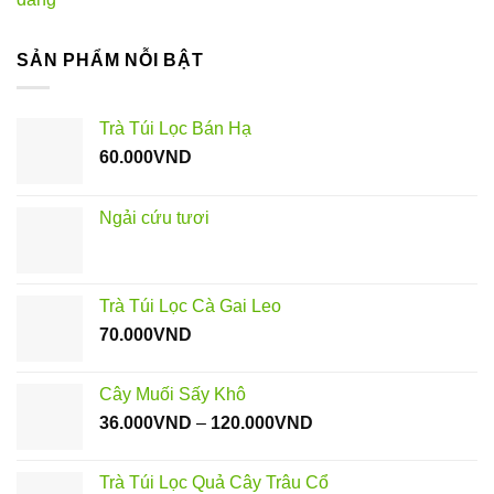
SẢN PHẨM NỖI BẬT
Trà Túi Lọc Bán Hạ
60.000
VND
Ngải cứu tươi
Trà Túi Lọc Cà Gai Leo
70.000
VND
Cây Muối Sấy Khô
Khoảng
36.000
VND
–
120.000
VND
giá:
từ
Trà Túi Lọc Quả Cây Trâu Cổ
36.000VND