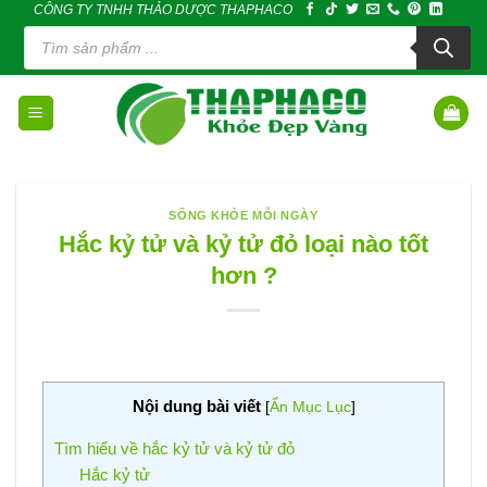
CÔNG TY TNHH THẢO DƯỢC THAPHACO
Skip
Tìm
to
kiếm
sản
content
phẩm
SỐNG KHỎE MỖI NGÀY
Hắc kỷ tử và kỷ tử đỏ loại nào tốt
hơn ?
Nội dung bài viết
[
Ẩn Mục Lục
]
Tìm hiểu về hắc kỷ tử và kỷ tử đỏ
Hắc kỷ tử