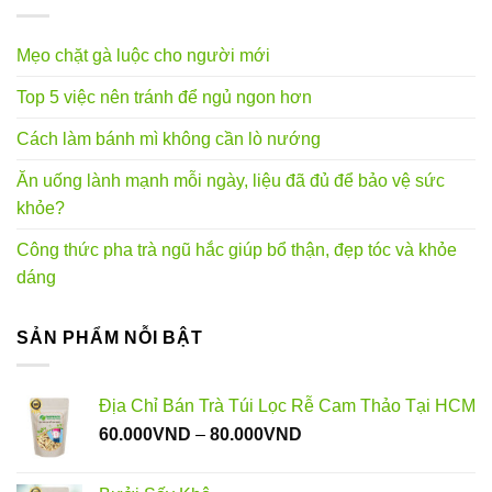
Mẹo chặt gà luộc cho người mới
Top 5 việc nên tránh để ngủ ngon hơn
Cách làm bánh mì không cần lò nướng
Ăn uống lành mạnh mỗi ngày, liệu đã đủ để bảo vệ sức
khỏe?
Công thức pha trà ngũ hắc giúp bổ thận, đẹp tóc và khỏe
dáng
SẢN PHẨM NỖI BẬT
Địa Chỉ Bán Trà Túi Lọc Rễ Cam Thảo Tại HCM
Khoảng
60.000
VND
–
80.000
VND
giá:
từ