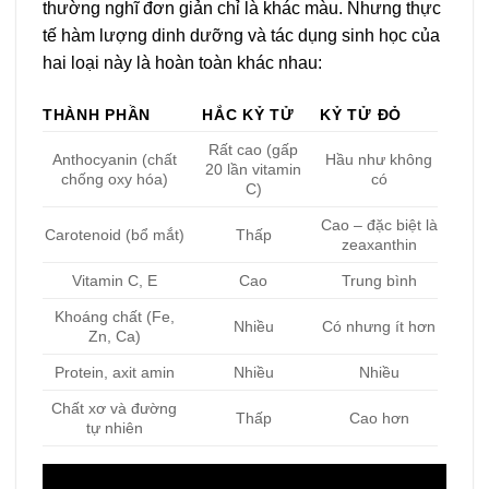
thường nghĩ đơn giản chỉ là khác màu. Nhưng thực
tế hàm lượng dinh dưỡng và tác dụng sinh học của
hai loại này là hoàn toàn khác nhau:
THÀNH PHẦN
HẮC KỶ TỬ
KỶ TỬ ĐỎ
Rất cao (gấp
Anthocyanin (chất
Hầu như không
20 lần vitamin
chống oxy hóa)
có
C)
Cao – đặc biệt là
Carotenoid (bổ mắt)
Thấp
zeaxanthin
Vitamin C, E
Cao
Trung bình
Khoáng chất (Fe,
Nhiều
Có nhưng ít hơn
Zn, Ca)
Protein, axit amin
Nhiều
Nhiều
Chất xơ và đường
Thấp
Cao hơn
tự nhiên