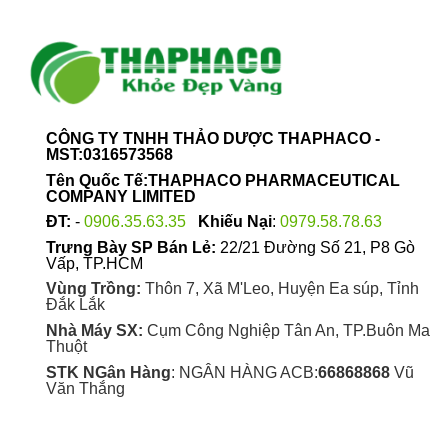
CÔNG TY TNHH THẢO DƯỢC THAPHACO -
MST:0316573568
Tên Quốc Tế:THAPHACO PHARMACEUTICAL
COMPANY LIMITED
ĐT:
-
0906.35.63.35
Khiếu Nại
:
0979.58.78.63
Trưng Bày SP Bán Lẻ:
22/21 Đường Số 21, P8 Gò
Vấp, TP.HCM
Vùng Trồng:
Thôn 7, Xã M'Leo, Huyện Ea súp, Tỉnh
Đắk Lắk
Nhà Máy SX:
Cụm Công Nghiệp Tân An, TP.Buôn Ma
Thuột
STK NGân Hàng
: NGÂN HÀNG ACB:
66868868
Vũ
Văn Thắng