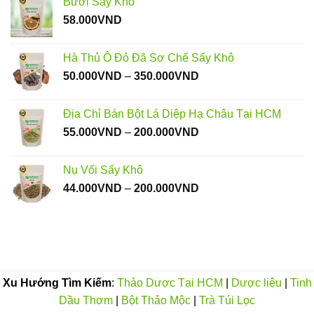
Bưởi Sấy Khô
60.000VND
58.000
VND
đến
80.000VND
Hà Thủ Ô Đỏ Đã Sơ Chế Sấy Khô
Khoảng
50.000
VND
–
350.000
VND
giá:
từ
Địa Chỉ Bán Bột Lá Diệp Hạ Châu Tại HCM
50.000VND
Khoảng
55.000
VND
–
200.000
VND
đến
giá:
350.000VND
từ
Nụ Vối Sấy Khô
55.000VND
Khoảng
44.000
VND
–
200.000
VND
đến
giá:
200.000VND
từ
44.000VND
đến
200.000VND
Xu Hướng Tìm Kiếm
:
Thảo Dược Tại HCM
|
Dược liệu
|
Tinh
Dầu Thơm
|
Bột Thảo Mộc
|
Trà Túi Lọc