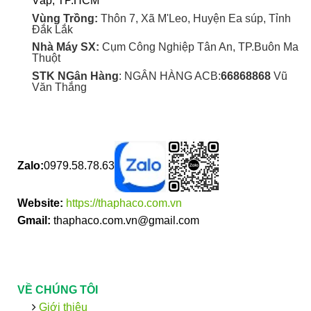
Vấp, TP.HCM
Vùng Trồng:
Thôn 7, Xã M'Leo, Huyện Ea súp, Tỉnh
Đắk Lắk
Nhà Máy SX:
Cụm Công Nghiệp Tân An, TP.Buôn Ma
Thuột
STK NGân Hàng
: NGÂN HÀNG ACB:
66868868
Vũ
Văn Thắng
Zalo:
0979.58.78.63
Website:
https://thaphaco.com.vn
Gmail:
thaphaco.com.vn@gmail.com
VỀ CHÚNG TÔI
Giới thiệu