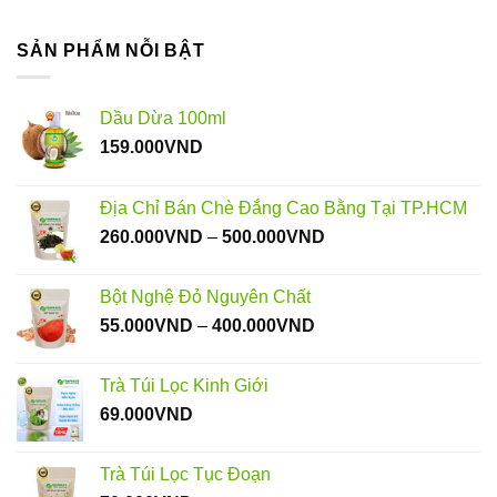
SẢN PHẨM NỖI BẬT
Dầu Dừa 100ml
159.000
VND
Địa Chỉ Bán Chè Đắng Cao Bằng Tại TP.HCM
Khoảng
260.000
VND
–
500.000
VND
giá:
từ
Bột Nghệ Đỏ Nguyên Chất
260.000VND
Khoảng
55.000
VND
–
400.000
VND
đến
giá:
500.000VND
từ
Trà Túi Lọc Kinh Giới
55.000VND
69.000
VND
đến
400.000VND
Trà Túi Lọc Tục Đoạn