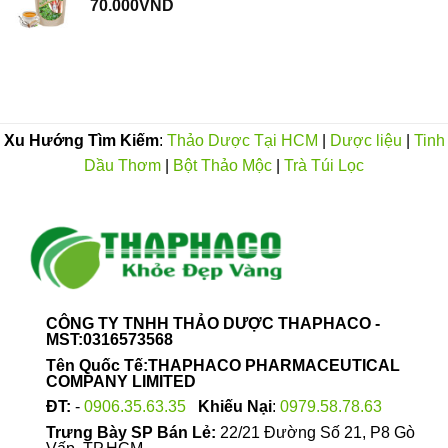
70.000
VND
Xu Hướng Tìm Kiếm
:
Thảo Dược Tại HCM
|
Dược liệu
|
Tinh
Dầu Thơm
|
Bột Thảo Mộc
|
Trà Túi Lọc
CÔNG TY TNHH THẢO DƯỢC THAPHACO -
MST:0316573568
Tên Quốc Tế:THAPHACO PHARMACEUTICAL
COMPANY LIMITED
ĐT:
-
0906.35.63.35
Khiếu Nại
:
0979.58.78.63
Trưng Bày SP Bán Lẻ:
22/21 Đường Số 21, P8 Gò