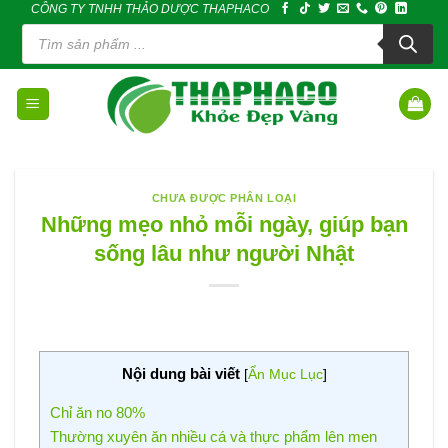
CÔNG TY TNHH THẢO DƯỢC THAPHACO
Skip
Tìm
to
kiếm
sản
content
phẩm
CHƯA ĐƯỢC PHÂN LOẠI
Những mẹo nhỏ mỗi ngày, giúp bạn
sống lâu như người Nhật
Nội dung bài viết
[
Ẩn Mục Lục
]
Chỉ ăn no 80%
Thường xuyên ăn nhiều cá và thực phẩm lên men