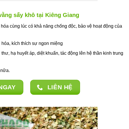
vằng sấy khô tại Kiêng Giang
i hóa cùng lúc có khả năng chống độc, bảo vệ hoạt động của
u hóa, kích thích sự ngon miệng
hư, hạ huyết áp, diệt khuẩn, tác động lên hệ thần kinh trung
 nữa.
NGAY
LIÊN HỆ