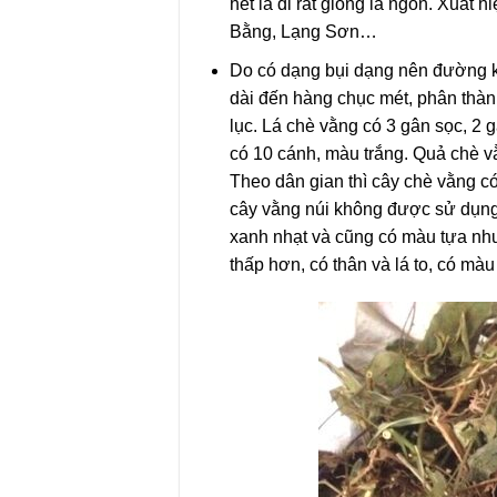
hết lá đi rất giống lá ngón. Xuất
Bằng, Lạng Sơn…
Do có dạng bụi dạng nên đường 
dài đến hàng chục mét, phân thà
lục. Lá chè vằng có 3 gân sọc, 2 
có 10 cánh, màu trắng. Quả chè v
Theo dân gian thì cây chè vằng có 
cây vằng núi không được sử dụng
xanh nhạt và cũng có màu tựa như 
thấp hơn, có thân và lá to, có m