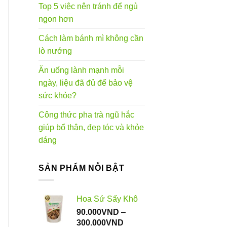
Top 5 việc nên tránh để ngủ
ngon hơn
Cách làm bánh mì không cần
lò nướng
Ăn uống lành mạnh mỗi
ngày, liệu đã đủ để bảo vệ
sức khỏe?
Công thức pha trà ngũ hắc
giúp bổ thận, đẹp tóc và khỏe
dáng
SẢN PHẨM NỖI BẬT
Hoa Sứ Sấy Khô
90.000
VND
–
Khoảng
300.000
VND