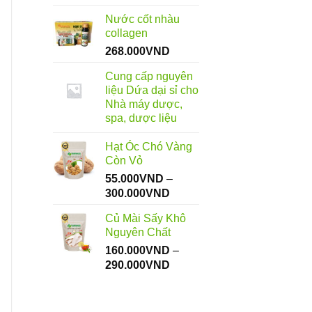
giá:
Nước cốt nhàu
từ
collagen
90.000VND
268.000
VND
đến
300.000VND
Cung cấp nguyên
liệu Dứa dại sỉ cho
Nhà máy dược,
spa, dược liệu
Hạt Óc Chó Vàng
Còn Vỏ
55.000
VND
–
Khoảng
300.000
VND
giá:
Củ Mài Sấy Khô
từ
Nguyên Chất
55.000VND
160.000
VND
–
đến
Khoảng
290.000
VND
300.000VND
giá:
từ
160.000VND