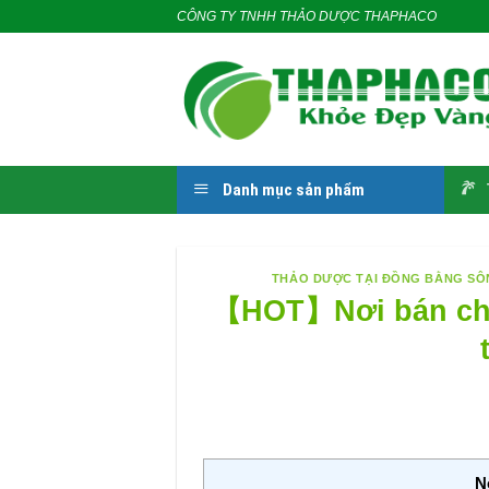
Skip
CÔNG TY TNHH THẢO DƯỢC THAPHACO
to
content
Danh mục sản phẩm
THẢO DƯỢC TẠI ĐỒNG BẰNG S
【HOT】Nơi bán chè 
N