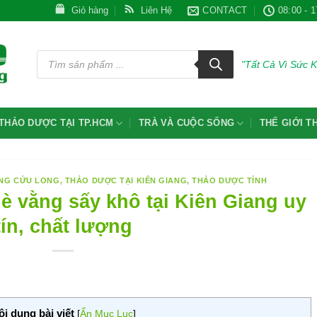
Giỏ hàng
Liên Hệ
CONTACT
08:00 - 1
Tìm
kiếm
"Tất Cả Vì Sức 
sản
phẩm
THẢO DƯỢC TẠI TP.HCM
TRÀ VÀ CUỘC SỐNG
THẾ GIỚI 
ÔNG CỬU LONG
,
THẢO DƯỢC TẠI KIÊN GIANG
,
THẢO DƯỢC TỈNH
vằng sấy khô tại Kiên Giang uy
tín, chất lượng
ội dung bài viết
[
Ẩn Mục Lục
]