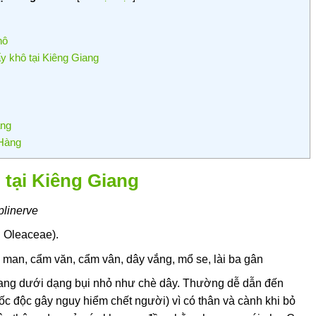
hô
y khô tại Kiêng Giang
ang
Hàng
g tại Kiêng Giang
plinerve
i Oleaceae).
man, cẩm văn, cẩm vân, dây vắng, mổ se, lài ba gân
ang dưới dạng bụi nhỏ như chè dây. Thường dễ dẫn đến
ốc độc gây nguy hiểm chết người) vì có thân và cành khi bỏ