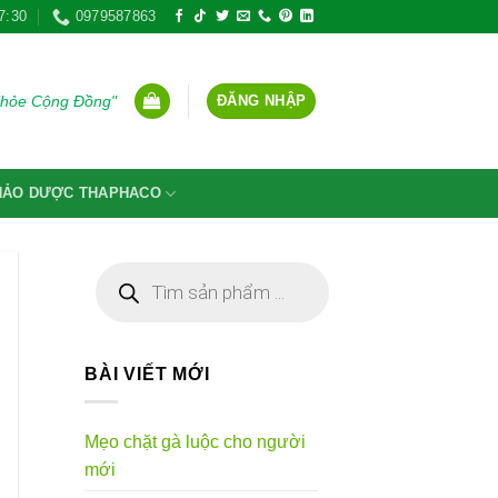
7:30
0979587863
ĐĂNG NHẬP
Khỏe Cộng Đồng"
THẢO DƯỢC THAPHACO
Tìm
kiếm
sản
phẩm
BÀI VIẾT MỚI
Mẹo chặt gà luộc cho người
mới