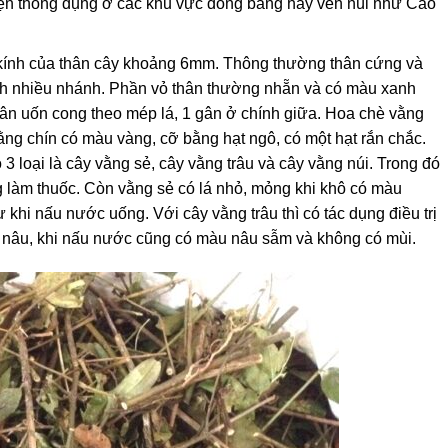
 hiện thông dụng ở các khu vực đồng bằng hay ven núi như Cao
kính của thân cây khoảng 6mm. Thông thường thân cứng và
nh nhiều nhánh. Phần vỏ thân thường nhẵn và có màu xanh
gân uốn cong theo mép lá, 1 gân ở chính giữa. Hoa chè vằng
ằng chín có màu vàng, cỡ bằng hạt ngô, có một hạt rắn chắc.
3 loại là cây vằng sẻ, cây vằng trâu và cây vằng núi. Trong đó
 làm thuốc. Còn vằng sẻ có lá nhỏ, mỏng khi khô có màu
khi nấu nước uống. Với cây vằng trâu thì có tác dụng điều trị
àu nâu, khi nấu nước cũng có màu nâu sẫm và không có mùi.