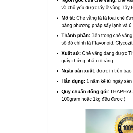
Ngồn gốc của chè vằng:
chè vằn
và chủ yếu được lấy ở vùng Tây 
Mô tả:
Chè vằng là là loại chè đư
bằng phương pháp sấy lạnh và ủ 
Thành phần:
Bên trong chè vằng 
số đó chính là Flavonoid, Glycozi
Xuất sứ:
Chè vằng đang được THA
giấy chứng nhận rõ ràng.
Ngày sản xuất:
được in trên bao
Hẳn dụng:
1 năm kể từ ngày sản 
Quy chuẩn đống gói:
THAPHACO c
100gram hoặc 1kg đều được )