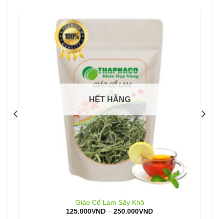
HẾT HÀNG
Giảo Cổ Lam Sấy Khô
Khoảng
125.000
VND
–
250.000
VND
giá: