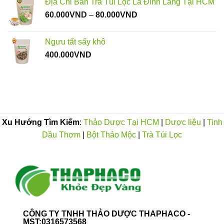
Địa Chỉ Bán Trà Túi Lọc Lá Đinh Lăng Tại HCM
36.000VND
Khoảng
60.000
VND
–
80.000
VND
đến
giá:
120.000VND
từ
Ngưu tất sấy khô
60.000VND
400.000
VND
đến
80.000VND
Xu Hướng Tìm Kiếm
:
Thảo Dược Tại HCM
|
Dược liệu
|
Tinh
Dầu Thơm
|
Bột Thảo Mộc
|
Trà Túi Lọc
CÔNG TY TNHH THẢO DƯỢC THAPHACO -
MST:0316573568