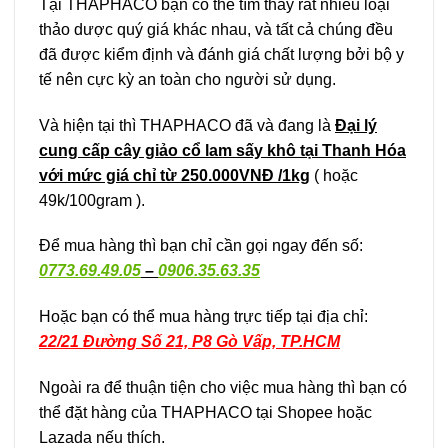
Tại THAPHACO bạn có thể tìm thấy rất nhiều loại
thảo dược quý giá khác nhau, và tất cả chúng đều
đã được kiểm định và đánh giá chất lượng bởi bộ y
tế nên cực kỳ an toàn cho người sử dụng.
Và hiện tại thì THAPHACO đã và đang là
Đại lý
cung cấp cây giảo cổ lam sấy khô tại Thanh Hóa
với mức giá chỉ từ 250.000VNĐ /1kg
( hoặc
49k/100gram ).
Để mua hàng thì bạn chỉ cần gọi ngay đến số:
0773.69.49.05
–
0906.35.63.35
Hoặc bạn có thể mua hàng trực tiếp tại địa chỉ:
22/21 Đường Số 21, P8 Gò Vấp, TP.HCM
Ngoài ra để thuận tiện cho việc mua hàng thì bạn có
thể đặt hàng của THAPHACO tại Shopee hoặc
Lazada nếu thích.