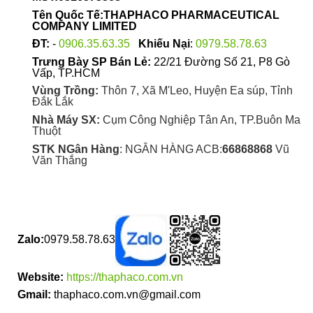
Tên Quốc Tế:THAPHACO PHARMACEUTICAL
COMPANY LIMITED
ĐT:
-
0906.35.63.35
Khiếu Nại
:
0979.58.78.63
Trưng Bày SP Bán Lẻ:
22/21 Đường Số 21, P8 Gò
Vấp, TP.HCM
Vùng Trồng:
Thôn 7, Xã M'Leo, Huyện Ea súp, Tỉnh
Đắk Lắk
Nhà Máy SX:
Cụm Công Nghiệp Tân An, TP.Buôn Ma
Thuột
STK NGân Hàng
: NGÂN HÀNG ACB:
66868868
Vũ
Văn Thắng
Zalo:
0979.58.78.63
Website:
https://thaphaco.com.vn
Gmail:
thaphaco.com.vn@gmail.com