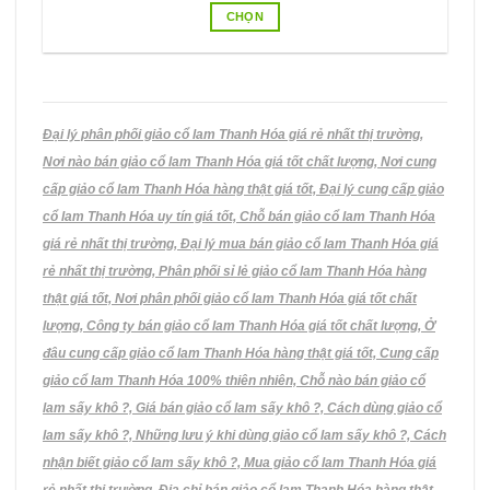
từ
CHỌN
125.000VND
đến
Sản
250.000VND
phẩm
này
có
nhiều
Đại lý phân phối giảo cổ lam Thanh Hóa giá rẻ nhất thị trường,
biến
Nơi nào bán giảo cổ lam Thanh Hóa giá tốt chất lượng, Nơi cung
thể.
cấp giảo cổ lam Thanh Hóa hàng thật giá tốt, Đại lý cung cấp giảo
Các
cổ lam Thanh Hóa uy tín giá tốt, Chỗ bán giảo cổ lam Thanh Hóa
tùy
giá rẻ nhất thị trường, Đại lý mua bán giảo cổ lam Thanh Hóa giá
chọn
có
rẻ nhất thị trường, Phân phối sỉ lẻ giảo cổ lam Thanh Hóa hàng
thể
thật giá tốt, Nơi phân phối giảo cổ lam Thanh Hóa giá tốt chất
được
lượng, Công ty bán giảo cổ lam Thanh Hóa giá tốt chất lượng, Ở
chọn
đâu cung cấp giảo cổ lam Thanh Hóa hàng thật giá tốt, Cung cấp
trên
giảo cổ lam Thanh Hóa 100% thiên nhiên, Chỗ nào bán giảo cổ
trang
lam sấy khô ?, Giá bán giảo cổ lam sấy khô ?, Cách dùng giảo cổ
sản
phẩm
lam sấy khô ?, Những lưu ý khi dùng giảo cổ lam sấy khô ?, Cách
nhận biết giảo cổ lam sấy khô ?, Mua giảo cổ lam Thanh Hóa giá