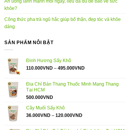
Ăn uống lành mạnh mỗi ngày, liệu đã đủ để bảo vệ sức
khỏe?
Công thức pha trà ngũ hắc giúp bổ thận, đẹp tóc và khỏe
dáng
SẢN PHẨM NỖI BẬT
Đinh Hương Sấy Khô
Khoảng
110.000
VND
–
495.000
VND
giá:
từ
Địa Chỉ Bán Thang Thuốc Minh Mạng Thang
110.000VND
Tại HCM
đến
500.000
VND
495.000VND
Cây Muối Sấy Khô
Khoảng
36.000
VND
–
120.000
VND
giá:
từ