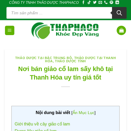
CÔNG TY TNHH THẢO DƯỢC THAPHACO
Skip
Tìm
to
kiếm
sản
content
phẩm
THẢO DƯỢC TẠI BẮC TRUNG BỘ
,
THẢO DƯỢC TẠI THANH
HÓA
,
THẢO DƯỢC TỈNH
Nơi bán giảo cổ lam sấy khô tại
Thanh Hóa uy tín giá tốt
Nội dung bài viết
[
Ẩn Mục Lục
]
Giới thiệu về cây giảo cổ lam
Dược liệu giảo cổ lam