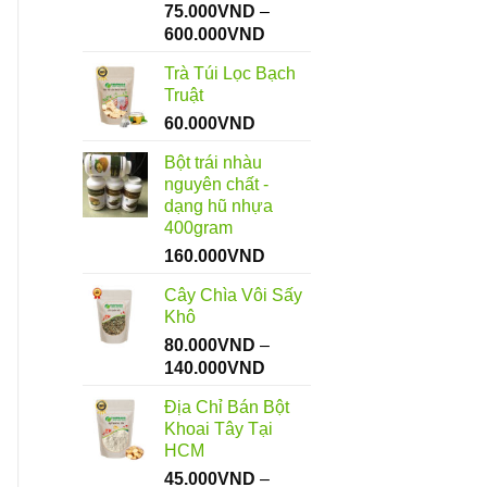
75.000
VND
–
Khoảng
600.000
VND
giá:
Trà Túi Lọc Bạch
từ
Truật
75.000VND
60.000
VND
đến
600.000VND
Bột trái nhàu
nguyên chất -
dạng hũ nhựa
400gram
160.000
VND
Cây Chìa Vôi Sấy
Khô
80.000
VND
–
Khoảng
140.000
VND
giá:
Địa Chỉ Bán Bột
từ
Khoai Tây Tại
80.000VND
HCM
đến
45.000
VND
–
140.000VND