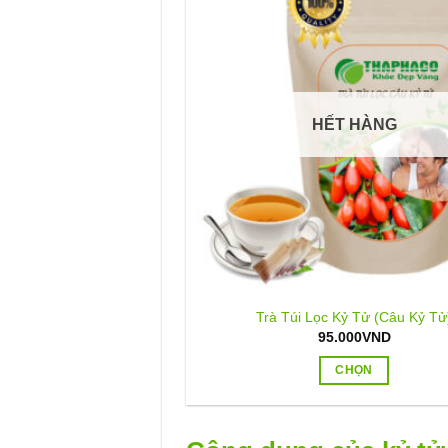
HẾT HÀNG
Trà Túi Lọc Kỷ Tử (Câu Kỷ Tử
95.000
VND
CHỌN
Sản
phẩm
này