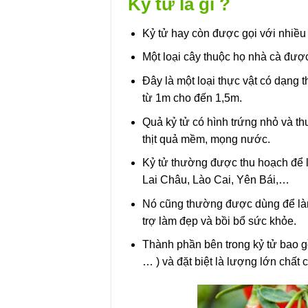
Kỷ tử là gì ?
Kỷ tử hay còn được gọi với nhiều c
Một loại cây thuộc họ nhà cà được
Đây là một loại thực vật có dạng
từ 1m cho đến 1,5m.
Quả kỷ tử có hình trứng nhỏ và th
thịt quả mềm, mọng nước.
Kỷ tử thường được thu hoạch để l
Lai Châu, Lào Cai, Yên Bái,…
Nó cũng thường được dùng để là
trợ làm đẹp và bồi bổ sức khỏe.
Thành phần bên trong kỷ tử bao gồ
… ) và đặt biệt là lượng lớn chất 