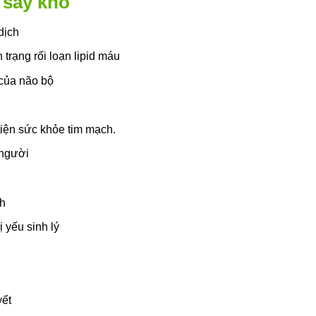
 sấy khô
có
nhiều
dịch
biến
trạng rối loạn lipid máu
thể.
Các
của não bộ
tùy
chọn
có
tiện sức khỏe tim mạch.
thể
người
được
chọn
trên
ch
trang
sản
ị yếu sinh lý
phẩm
yết