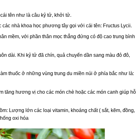
ái tên như là câu kỷ tử, khởi tử.
 các nhà khoa học phương tây gọi với cái tên: Fructus Lycii.
 thân mềm, với phần thân mọc thẳng đứng có độ cao trung bình
uôn dài. Khi kỷ tử đã chín, quả chuyển dần sang màu đỏ đô,
àm thuốc ở những vùng trung du miền núi ở phía bắc như là:
m tăng hương vị cho các món chè hoặc các món canh giúp hỗ
m: Lượng lớn các loại vitamin, khoáng chất ( sắt, kẽm, đồng,
chống oxi hóa