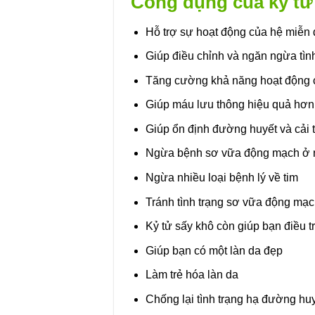
Công dụng của kỷ tử
có
nhiều
Hỗ trợ sự hoạt động của hệ miễn 
biến
Giúp điều chỉnh và ngăn ngừa tình 
thể.
Các
Tăng cường khả năng hoạt động 
tùy
Giúp máu lưu thông hiệu quả hơn
chọn
có
Giúp ổn định đường huyết và cải 
thể
Ngừa bệnh sơ vữa động mạch ở 
được
chọn
Ngừa nhiều loại bệnh lý về tim
trên
Tránh tình trạng sơ vữa động mạ
trang
sản
Kỷ tử sấy khô còn giúp bạn điều tr
phẩm
Giúp bạn có một làn da đẹp
Làm trẻ hóa làn da
Chống lại tình trạng hạ đường hu