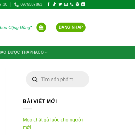
7:30
0979587863
ĐĂNG NHẬP
Khỏe Cộng Đồng"
THẢO DƯỢC THAPHACO
Tìm
kiếm
sản
phẩm
BÀI VIẾT MỚI
Mẹo chặt gà luộc cho người
mới