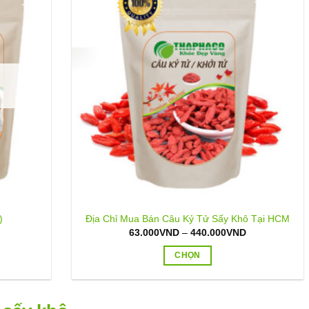
)
Địa Chỉ Mua Bán Câu Kỷ Tử Sấy Khô Tại HCM
Khoảng
63.000
VND
–
440.000
VND
giá:
từ
CHỌN
63.000VND
đến
Sản
440.000VND
phẩm
này