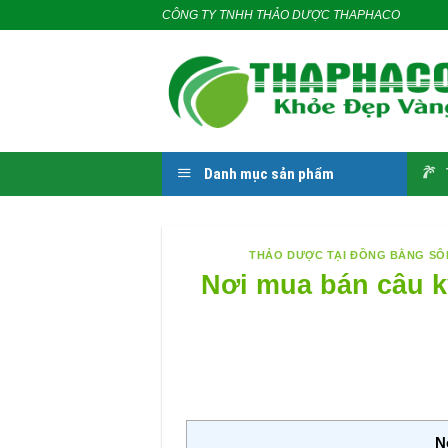
Skip
CÔNG TY TNHH THẢO DƯỢC THAPHACO
to
content
Danh mục sản phẩm
THẢO DƯỢC TẠI ĐỒNG BẰNG S
Nơi mua bán câu kỷ
N