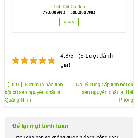
Tinh Bột Củ Sen
Khoảng
79.000
VND
–
500.000
VND
giá:
từ
CHỌN
79.000VND
đến
Sản
500.000VND
phẩm
này
có
4.8/5 - (5 Lượt đánh
nhiều
biến
giá)
thể.
Các
tùy
【HOT】Nơi mua bán tinh
Đại lý cung cấp tinh bột củ
chọn
bột củ sen nguyên chất tại
sen nguyên chất tại Hải
có
Quảng Ninh
Phòng
thể
được
chọn
trên
Để lại một bình luận
trang
sản
Email của bạn sẽ không được hiển thị công khai.