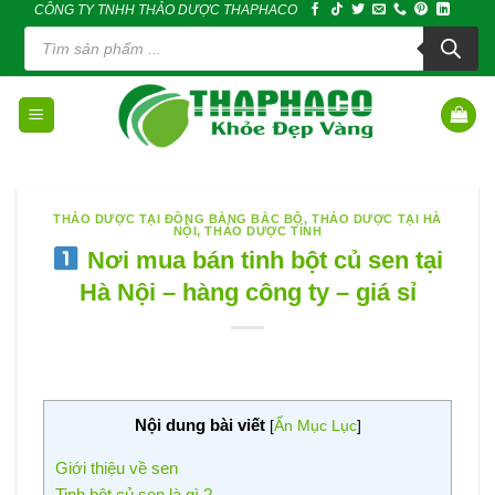
CÔNG TY TNHH THẢO DƯỢC THAPHACO
Skip
Tìm
to
kiếm
sản
content
phẩm
THẢO DƯỢC TẠI ĐỒNG BẰNG BẮC BỘ
,
THẢO DƯỢC TẠI HÀ
NỘI
,
THẢO DƯỢC TỈNH
Nơi mua bán tinh bột củ sen tại
Hà Nội – hàng công ty – giá sỉ
Nội dung bài viết
[
Ẩn Mục Lục
]
Giới thiệu về sen
Tinh bột củ sen là gì ?