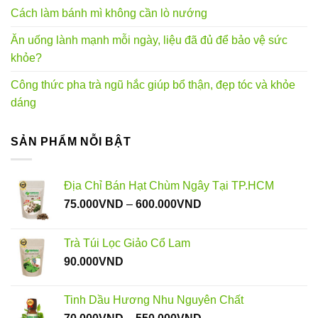
Cách làm bánh mì không cần lò nướng
Ăn uống lành mạnh mỗi ngày, liệu đã đủ để bảo vệ sức
khỏe?
Công thức pha trà ngũ hắc giúp bổ thận, đẹp tóc và khỏe
dáng
SẢN PHẨM NỖI BẬT
Địa Chỉ Bán Hạt Chùm Ngây Tại TP.HCM
Khoảng
75.000
VND
–
600.000
VND
giá:
từ
Trà Túi Lọc Giảo Cổ Lam
75.000VND
90.000
VND
đến
600.000VND
Tinh Dầu Hương Nhu Nguyên Chất
Khoảng