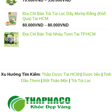
70.000
VND
–
550.000
VND
giá:
từ
Địa Chỉ Bán Trà Túi Lọc Dây Mướp Đắng (Khổ
70.000VND
Qua) Tại HCM
đến
Khoảng
60.000
VND
–
80.000
VND
550.000VND
giá:
Địa Chỉ Bán Trái Nhàu Tươi Tại TP.HCM
từ
60.000VND
đến
80.000VND
Xu Hướng Tìm Kiếm
:
Thảo Dược Tại HCM
|
Dược liệu
|
Tinh
Dầu Thơm
|
Bột Thảo Mộc
|
Trà Túi Lọc