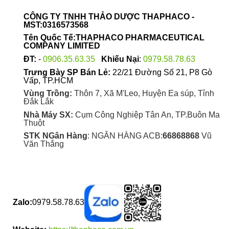
CÔNG TY TNHH THẢO DƯỢC THAPHACO -
MST:0316573568
Tên Quốc Tế:THAPHACO PHARMACEUTICAL
COMPANY LIMITED
ĐT:
-
0906.35.63.35
Khiếu Nại
:
0979.58.78.63
Trưng Bày SP Bán Lẻ:
22/21 Đường Số 21, P8 Gò
Vấp, TP.HCM
Vùng Trồng:
Thôn 7, Xã M'Leo, Huyện Ea súp, Tỉnh
Đắk Lắk
Nhà Máy SX:
Cụm Công Nghiệp Tân An, TP.Buôn Ma
Thuột
STK NGân Hàng
: NGÂN HÀNG ACB:
66868868
Vũ
Văn Thắng
Zalo:
0979.58.78.63