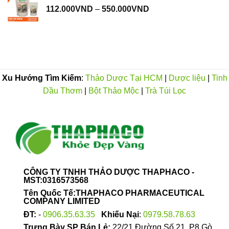
Khoảng
112.000
VND
–
550.000
VND
đến
giá:
350.000VND
từ
112.000VND
đến
550.000VND
Xu Hướng Tìm Kiếm
:
Thảo Dược Tại HCM
|
Dược liệu
|
Tinh
Dầu Thơm
|
Bột Thảo Mộc
|
Trà Túi Lọc
CÔNG TY TNHH THẢO DƯỢC THAPHACO -
MST:0316573568
Tên Quốc Tế:THAPHACO PHARMACEUTICAL
COMPANY LIMITED
ĐT:
-
0906.35.63.35
Khiếu Nại
:
0979.58.78.63
Trưng Bày SP Bán Lẻ:
22/21 Đường Số 21, P8 Gò