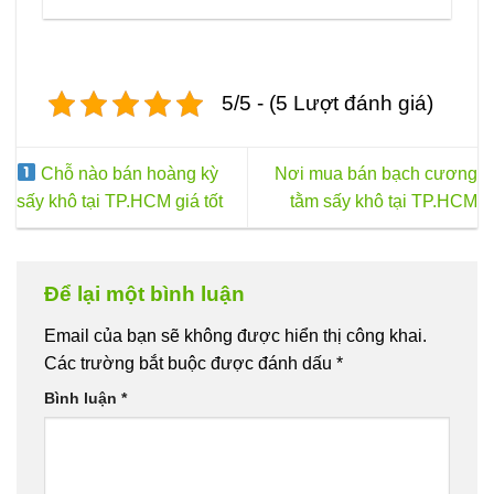
Sản
phẩm
này
có
5/5 - (5 Lượt đánh giá)
nhiều
biến
thể.
Các
Chỗ nào bán hoàng kỳ
Nơi mua bán bạch cương
tùy
sấy khô tại TP.HCM giá tốt
tằm sấy khô tại TP.HCM
chọn
có
thể
được
Để lại một bình luận
chọn
trên
Email của bạn sẽ không được hiển thị công khai.
trang
Các trường bắt buộc được đánh dấu
*
sản
Bình luận
*
phẩm