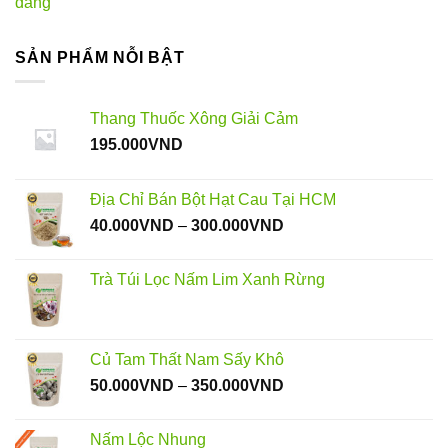
dáng
SẢN PHẨM NỖI BẬT
Thang Thuốc Xông Giải Cảm
195.000
VND
Địa Chỉ Bán Bột Hạt Cau Tại HCM
Khoảng
40.000
VND
–
300.000
VND
giá:
từ
Trà Túi Lọc Nấm Lim Xanh Rừng
40.000VND
đến
300.000VND
Củ Tam Thất Nam Sấy Khô
Khoảng
50.000
VND
–
350.000
VND
giá:
từ
Nấm Lộc Nhung
50.000VND