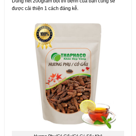
Dùng hết 200gram bột thì bệnh của bạn cũng sẽ
được cải thiện 1 cách đáng kễ.
Hương Phụ/Cỏ Gấu/Cỏ Cú Sấy Khô