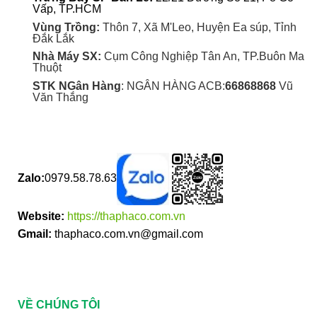
Vấp, TP.HCM
Vùng Trồng:
Thôn 7, Xã M'Leo, Huyện Ea súp, Tỉnh
Đắk Lắk
Nhà Máy SX:
Cụm Công Nghiệp Tân An, TP.Buôn Ma
Thuột
STK NGân Hàng
: NGÂN HÀNG ACB:
66868868
Vũ
Văn Thắng
Zalo:
0979.58.78.63
Website:
https://thaphaco.com.vn
Gmail:
thaphaco.com.vn@gmail.com
VỀ CHÚNG TÔI