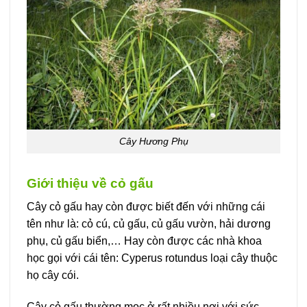
Cây Hương Phụ
Giới thiệu về cỏ gấu
Cây cỏ gấu hay còn được biết đến với những cái
tên như là: cỏ cú, củ gấu, củ gấu vườn, hải dương
phụ, củ gấu biển,… Hay còn được các nhà khoa
học gọi với cái tên: Cyperus rotundus loại cây thuộc
họ cây cói.
Cây cỏ gấu thường mọc ở rất nhiều nơi với sức