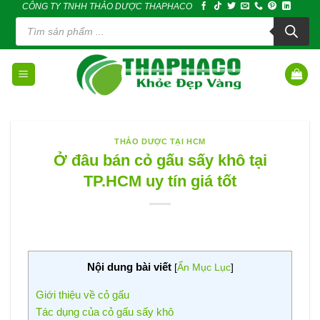
CÔNG TY TNHH THẢO DƯỢC THAPHACO
Skip
Tìm
to
kiếm
sản
content
phẩm
THẢO DƯỢC TẠI HCM
Ở đâu bán cỏ gấu sấy khô tại
TP.HCM uy tín giá tốt
Nội dung bài viết
[
Ẩn Mục Lục
]
Giới thiệu về cỏ gấu
Tác dụng của cỏ gấu sấy khô