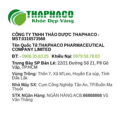
trang
trang
sản
sản
phẩm
phẩm
CÔNG TY TNHH THẢO DƯỢC THAPHACO -
MST:0316573568
Tên Quốc Tế:THAPHACO PHARMACEUTICAL
COMPANY LIMITED
ĐT:
-
0906.35.63.35
Khiếu Nại
:
0979.58.78.63
Trưng Bày SP Bán Lẻ:
22/21 Đường Số 21, P8 Gò
Vấp, TP.HCM
Vùng Trồng:
Thôn 7, Xã M'Leo, Huyện Ea súp, Tỉnh
Đắk Lắk
Nhà Máy SX:
Cụm Công Nghiệp Tân An, TP.Buôn Ma
Thuột
STK NGân Hàng
: NGÂN HÀNG ACB:
66868868
Vũ
Văn Thắng