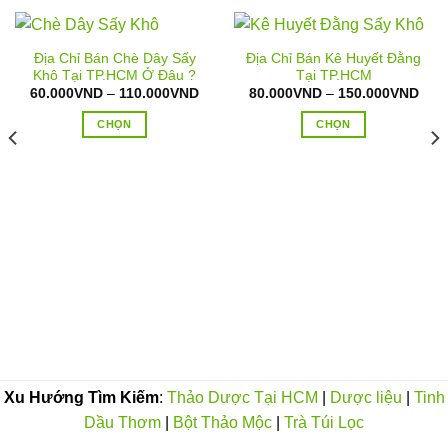
Địa Chỉ Bán Chè Dây Sấy
Địa Chỉ Bán Kê Huyết Đằng
Khô Tại TP.HCM Ở Đâu ?
Tại TP.HCM
Khoảng
Kho
60.000
VND
–
110.000
VND
80.000
VND
–
150.000
VND
giá:
giá:
từ
từ
CHỌN
CHỌN
60.000VND
80.
đến
đến
Sản
Sản
110.000VND
150
phẩm
phẩm
này
này
có
có
nhiều
nhiều
biến
biến
oảng
thể.
thể.
:
Các
Các
.000VND
tùy
tùy
n
0.000VND
chọn
chọn
có
có
thể
thể
Xu Hướng Tìm Kiếm
:
Thảo Dược Tại HCM
|
Dược liệu
|
Tinh
được
được
chọn
chọn
Dầu Thơm
|
Bột Thảo Mộc
|
Trà Túi Lọc
trên
trên