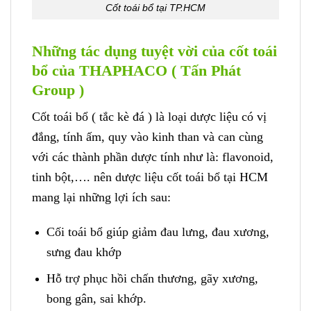
Cốt toái bổ tại TP.HCM
Những tác dụng tuyệt vời của cốt toái
bổ của THAPHACO ( Tấn Phát
Group )
Cốt toái bổ ( tắc kè đá ) là loại dược liệu có vị
đắng, tính ấm, quy vào kinh than và can cùng
với các thành phần dược tính như là: flavonoid,
tinh bột,…. nên dược liệu cốt toái bổ tại HCM
mang lại những lợi ích sau:
Cối toái bổ giúp giảm đau lưng, đau xương,
sưng đau khớp
Hỗ trợ phục hồi chấn thương, gãy xương,
bong gân, sai khớp.
​