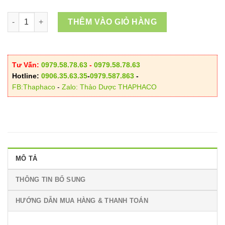
đến
250.000VND
Địa Chỉ Bán Cốt Toái Bổ Tại TP.HCM số lượng
THÊM VÀO GIỎ HÀNG
Tư Vấn:
0979.58.78.63
-
0979.58.78.63
Hotline:
0906.35.63.35
-
0979.587.863
-
FB:Thaphaco
-
Zalo: Thảo Dược THAPHACO
MÔ TẢ
THÔNG TIN BỔ SUNG
HƯỚNG DẪN MUA HÀNG & THANH TOÁN