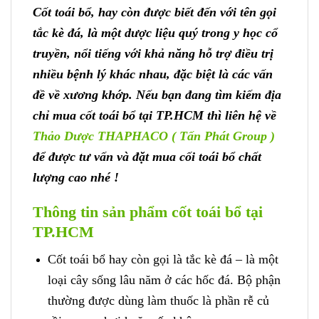
Cốt toái bổ, hay còn được biết đến với tên gọi
tắc kè đá, là một dược liệu quý trong y học cổ
truyền, nổi tiếng với khả năng hỗ trợ điều trị
nhiều bệnh lý khác nhau, đặc biệt là các vấn
đề về xương khớp.
Nếu bạn đang tìm kiếm địa
chỉ mua cốt toái bổ tại TP.HCM thì liên hệ về
Thảo Dược THAPHACO ( Tấn Phát Group )
để được tư vấn và đặt mua cối toái bổ chất
lượng cao nhé !
Thông tin sản phẩm cốt toái bổ tại
TP.HCM
Cốt toái bổ hay còn gọi là tắc kè đá – là một
loại cây sống lâu năm ở các hốc đá. Bộ phận
thường được dùng làm thuốc là phần rễ củ