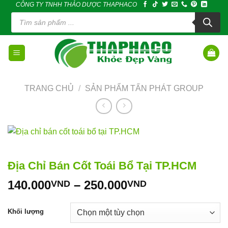
CÔNG TY TNHH THẢO DƯỢC THAPHACO
Skip
Tìm
to
kiếm
sản
content
phẩm
TRANG CHỦ
/
SẢN PHẨM TẤN PHÁT GROUP
Địa Chỉ Bán Cốt Toái Bổ Tại TP.HCM
Khoảng
140.000
–
250.000
VND
VND
giá:
từ
Khối lượng
140.000VND