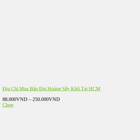
có
120.000VND
nhiều
biến
thể.
Các
tùy
chọn
có
thể
được
chọn
trên
trang
sản
phẩm
Địa Chỉ Mua Bán Đại Hoàng Sấy Khô Tại HCM
Khoảng
88.000
VND
–
250.000
VND
giá:
Chọn
Sản
từ
phẩm
88.000VND
này
đến
có
250.000VND
nhiều
biến