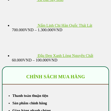
Nấm Linh Chi Hàn Quốc Thái Lát
Khoảng
700.000
VND
–
1.300.000
VND
giá:
từ
700.000VND
đến
1.300.000VND
Đậu Đen Xanh Lòng Nguyên Chất
Khoảng
60.000
VND
–
100.000
VND
giá:
từ
60.000VND
CHÍNH SÁCH MUA HÀNG
đến
100.000VND
Thanh toán thuận tiện
Sản phẩm chính hãng
Giao hàng nhanh chóng