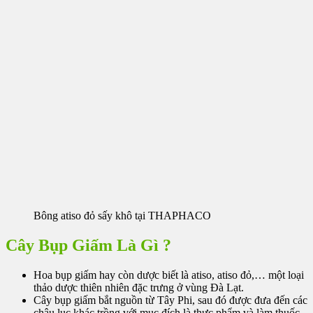
Bông atiso đỏ sấy khô tại THAPHACO
Cây Bụp Giấm Là Gì ?
Hoa bụp giấm hay còn dược biết là atiso, atiso đỏ,… một loại
thảo dược thiên nhiên đặc trưng ở vùng Đà Lạt.
Cây bụp giấm bắt nguồn từ Tây Phi, sau đó được đưa đến các
châu lục khác trồng với mục đích là thực phẩm và làm thuốc