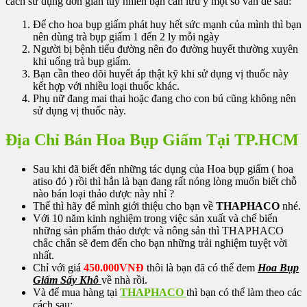
cách sử dụng đơn giản tuy nhiên bạn cần lưu ý một số vấn đề sau:
Để cho hoa bụp giấm phát huy hết sức mạnh của mình thì bạn
nên dùng trà bụp giấm 1 đến 2 ly mỗi ngày
Người bị bệnh tiểu đường nên đo đường huyết thường xuyên
khi uống trà bụp giấm.
Bạn cần theo dõi huyết áp thật kỹ khi sử dụng vị thuốc này
kết hợp với nhiều loại thuốc khác.
Phụ nữ đang mai thai hoặc đang cho con bú cũng không nên
sử dụng vị thuốc này.
Địa Chỉ Bán Hoa Bụp Giấm Tại TP.HCM
Sau khi đã biết đến những tác dụng của Hoa bụp giấm ( hoa
atiso đỏ ) rồi thì hẳn là bạn đang rất nóng lòng muốn biết chỗ
nào bán loại thảo dược này nhỉ ?
Thế thì hãy để mình giới thiệu cho bạn về
THAPHACO
nhé.
Với 10 năm kinh nghiệm trong việc sản xuất và chế biến
những sản phẩm thảo dược và nông sản thì THAPHACO
chắc chắn sẽ đem đến cho bạn những trải nghiệm tuyệt vời
nhất.
Chỉ với giá
450.000VNĐ
thôi là bạn đã có thể đem
Hoa Bụp
Giấm Sấy Khô
về nhà rồi.
Và để mua hàng tại
THAPHACO
thì bạn có thể làm theo các
cách sau: