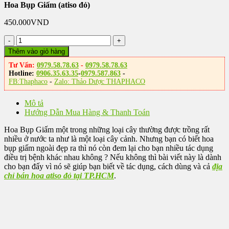
Hoa Bụp Giấm (atiso đỏ)
450.000
VND
Hoa
Bụp
Thêm vào giỏ hàng
Giấm
Tư Vấn:
0979.58.78.63
-
0979.58.78.63
(atiso
Hotline:
0906.35.63.35
-
0979.587.863
-
đỏ)
FB:Thaphaco
-
Zalo: Thảo Dược THAPHACO
số
lượng
Mô tả
Hướng Dẫn Mua Hàng & Thanh Toán
Hoa Bụp Giấm một trong những loại cây thường được trồng rất
nhiều ở nước ta như là một loại cây cảnh. Nhưng bạn có biết hoa
bụp giấm ngoài đẹp ra thì nó còn đem lại cho bạn nhiều tác dụng
điều trị bệnh khác nhau không ? Nếu không thì bài viết này là dành
cho bạn đấy vì nó sẽ giúp bạn biết về tác dụng, cách dùng và cả
địa
chỉ bán hoa atiso đỏ tại TP.HCM
.