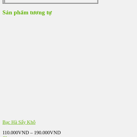
Sản phẩm tương tự
Bạc Hà Sấy Khô
Khoảng
110.000
VND
–
190.000
VND