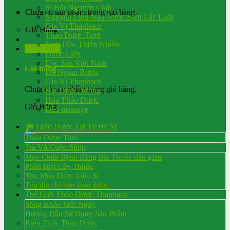
Sỉ Bột Nguyên Chất
Chưa có sản phẩm trong giỏ hàng.
Nguyên Liệu Nấu Nước Sâm Các Loại
Gia Vị Thaphaco
Giỏ Hàng
Thảo Dược Tươi
Tinh Dầu Thiên Nhiên
Đăng nhập
Dược Liệu
Đặc Sản Việt Nam
Giỏ hàng
Đồ Ngâm Rượu
Gia Vị Thaphaco
Chưa có sản phẩm trong giỏ hàng.
Hạt Dinh Dưỡng
Hoa Thảo Dược
Giỏ Hàng
Dầu massage
Thảo Dược Tại TP.HCM
Thảo Dược Tỉnh
Trà Và Cuộc Sống
Mẹo Chữa Bệnh Bằng Bài Thuốc dân gian
Phân Biệt Cây Thuốc
Thu Mua Dược Liệu Sỉ
Top địa chỉ bán thảo dược
Thế Giới Thảo Dược Thaphaco
Sống Khỏe Mỗi Ngày
Hướng Dẫn Sử Dụng Sản Phẩm
Kiến Thức Thảo Dược