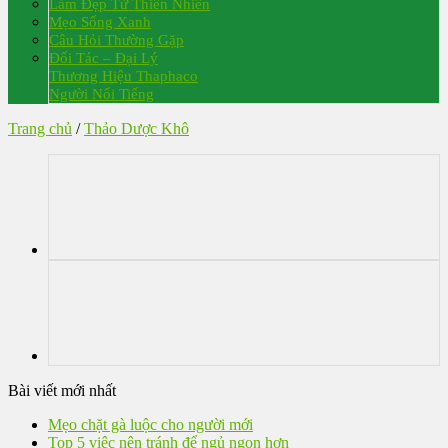
Làm Đẹp Từ Thiên Nhiên
Mẹo Sống Xanh
Câu Hỏi Thường Gặp
Đối Tác – Đại Lý
Thương Hiệu Thaphaco
Người Nổi Tiếng
Trang chủ
/
Thảo Dược Khô
Bài viết mới nhất
Mẹo chặt gà luộc cho người mới
Top 5 việc nên tránh để ngủ ngon hơn