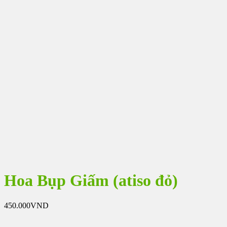
Hoa Bụp Giấm (atiso đỏ)
450.000
VND