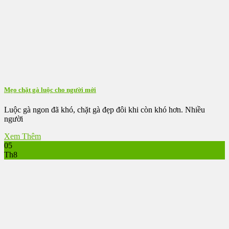
Mẹo chặt gà luộc cho người mới
Luộc gà ngon đã khó, chặt gà đẹp đôi khi còn khó hơn. Nhiều
người
Xem Thêm
05
Th8