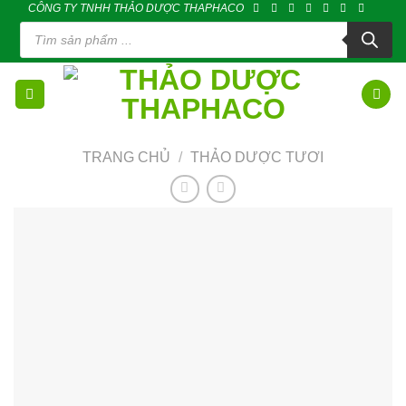
CÔNG TY TNHH THẢO DƯỢC THAPHACO
Skip
Tìm
to
kiếm
sản
content
phẩm
TRANG CHỦ
/
THẢO DƯỢC TƯƠI