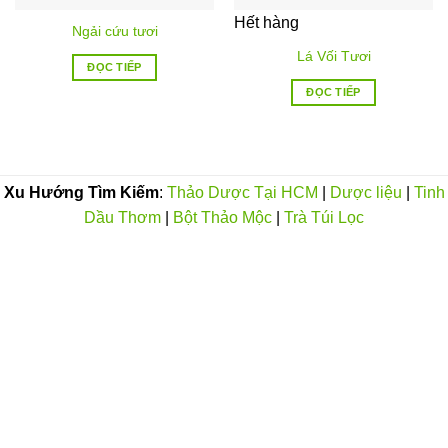
Hết hàng
Ngải cứu tươi
Lá Vối Tươi
ĐỌC TIẾP
ĐỌC TIẾP
Xu Hướng Tìm Kiếm
:
Thảo Dược Tại HCM
|
Dược liệu
|
Tinh
Dầu Thơm
|
Bột Thảo Mộc
|
Trà Túi Lọc
CÔNG TY TNHH THẢO DƯỢC THAPHACO -
MST:0316573568
Tên Quốc Tế:THAPHACO PHARMACEUTICAL
COMPANY LIMITED
ĐT:
-
0906.35.63.35
Khiếu Nại
:
0979.58.78.63
Trưng Bày SP Bán Lẻ:
22/21 Đường Số 21, P8 Gò