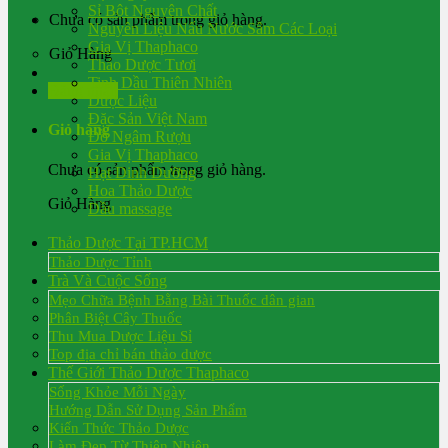
Sỉ Bột Nguyên Chất
Chưa có sản phẩm trong giỏ hàng.
Nguyên Liệu Nấu Nước Sâm Các Loại
Gia Vị Thaphaco
Giỏ Hàng
Thảo Dược Tươi
Tinh Dầu Thiên Nhiên
Đăng nhập
Dược Liệu
Đặc Sản Việt Nam
Giỏ hàng
Đồ Ngâm Rượu
Gia Vị Thaphaco
Chưa có sản phẩm trong giỏ hàng.
Hạt Dinh Dưỡng
Hoa Thảo Dược
Giỏ Hàng
Dầu massage
Thảo Dược Tại TP.HCM
Thảo Dược Tỉnh
Trà Và Cuộc Sống
Mẹo Chữa Bệnh Bằng Bài Thuốc dân gian
Phân Biệt Cây Thuốc
Thu Mua Dược Liệu Sỉ
Top địa chỉ bán thảo dược
Thế Giới Thảo Dược Thaphaco
Sống Khỏe Mỗi Ngày
Hướng Dẫn Sử Dụng Sản Phẩm
Kiến Thức Thảo Dược
Làm Đẹp Từ Thiên Nhiên