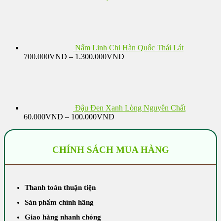
Nấm Linh Chi Hàn Quốc Thái Lát
Khoảng
700.000
VND
–
1.300.000
VND
giá:
từ
700.000VND
đến
1.300.000VND
Đậu Đen Xanh Lòng Nguyên Chất
Khoảng
60.000
VND
–
100.000
VND
giá:
từ
60.000VND
CHÍNH SÁCH MUA HÀNG
đến
100.000VND
Thanh toán thuận tiện
Sản phẩm chính hãng
Giao hàng nhanh chóng