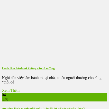
Cách làm bánh mì không cần lò nướng
Nghĩ đến việc làm bánh mì tại nhà, nhiều người thường cho rằng
“thôi để
Xem Thêm
04
Th8
Ăn uống lành mạnh mỗi ngày, liệu đã đủ để bảo vệ sức khỏe?