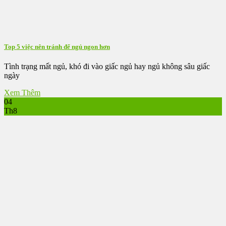
Top 5 việc nên tránh để ngủ ngon hơn
Tình trạng mất ngủ, khó đi vào giấc ngủ hay ngủ không sâu giấc
ngày
Xem Thêm
04
Th8