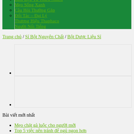
Mẹo Sống Xanh
Câu Hỏi Thường Gặp
Đối Tác – Đại Lý
Thương Hiệu Thaphaco
Người Nổi Tiếng
Trang chủ
/
Sỉ Bột Nguyên Chất
/
Bột Dược Liệu Sỉ
Bài viết mới nhất
Mẹo chặt gà luộc cho người mới
Top 5 việc nên tránh để ngủ ngon hơn