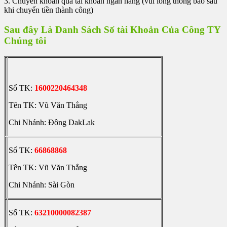
3. Chuyển khoản qua tài khoản ngân hàng (vui lòng thông báo sau
khi chuyển tiền thành công)
Sau đây Là Danh Sách Số tài Khoản Của Công TY
Chúng tôi
Số TK:
1600220464348
Tên TK: Vũ Văn Thắng
Chi Nhánh: Đông DakLak
Số TK:
66868868
Tên TK: Vũ Văn Thắng
Chi Nhánh: Sài Gòn
Số TK:
63210000082387