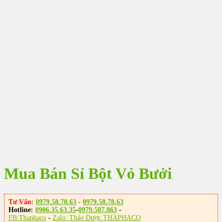
Mua Bán Sỉ Bột Vỏ Bưởi
Tư Vấn:
0979.58.78.63
-
0979.58.78.63
Hotline:
0906.35.63.35
-
0979.587.863
-
FB:Thaphaco
-
Zalo: Thảo Dược THAPHACO