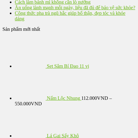
Cách làm bánh mì không cần lò nướng
Ăn uống lành mạnh mỗi ngày, liệu đã đủ để bảo vệ sức khỏe?
Công thức pha trà ngũ hắc giúp bổ thận, đẹp tóc và khỏe
dáng
Sản phẩm mới nhất
Set Sâm Bí Đao 11 vị
Nấm Lộc Nhung
112.000
VND
–
Khoảng
550.000
VND
giá:
từ
112.000VND
đến
550.000VND
Lá Gai Sấy Khô