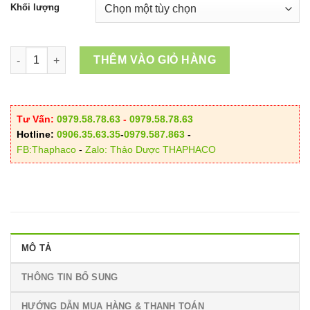
từ
Khối lượng
110.000VND
đến
950.000VND
Nấm Linh Chi Rừng Sấy Khô số lượng
THÊM VÀO GIỎ HÀNG
Tư Vấn:
0979.58.78.63
-
0979.58.78.63
Hotline:
0906.35.63.35
-
0979.587.863
-
FB:Thaphaco
-
Zalo: Thảo Dược THAPHACO
MÔ TẢ
THÔNG TIN BỔ SUNG
HƯỚNG DẪN MUA HÀNG & THANH TOÁN