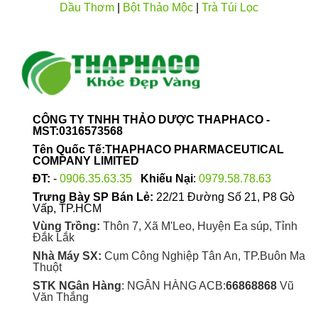
chọn
chọn
Dầu Thơm
|
Bột Thảo Mộc
|
Trà Túi Lọc
trên
trên
trang
trang
sản
sản
phẩm
phẩm
CÔNG TY TNHH THẢO DƯỢC THAPHACO -
MST:0316573568
Tên Quốc Tế:THAPHACO PHARMACEUTICAL
COMPANY LIMITED
ĐT:
-
0906.35.63.35
Khiếu Nại
:
0979.58.78.63
Trưng Bày SP Bán Lẻ:
22/21 Đường Số 21, P8 Gò
Vấp, TP.HCM
Vùng Trồng:
Thôn 7, Xã M'Leo, Huyện Ea súp, Tỉnh
Đắk Lắk
Nhà Máy SX:
Cụm Công Nghiệp Tân An, TP.Buôn Ma
Thuột
STK NGân Hàng
: NGÂN HÀNG ACB:
66868868
Vũ
Văn Thắng