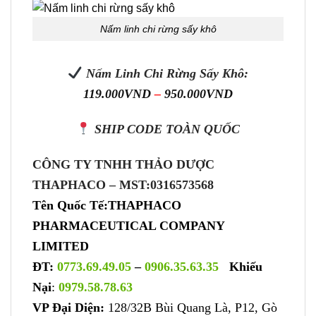
Nấm linh chi rừng sấy khô
Nấm Linh Chi Rừng Sấy Khô:
119.000
VND
–
950.000
VND
SHIP CODE TOÀN QUỐC
CÔNG TY TNHH THẢO DƯỢC
THAPHACO –
MST:0316573568
Tên Quốc Tế:THAPHACO
PHARMACEUTICAL COMPANY
LIMITED
ĐT:
0773.69.49.05
–
0906.35.63.35
Khiếu
Nại
:
0979.58.78.63
VP Đại Diện:
128/32B Bùi Quang Là, P12, Gò