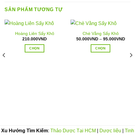
SẢN PHẨM TƯƠNG TỰ
Hoàng Liên Sấy Khô
Chè Vằng Sấy Khô
Khoả
210.000
VND
50.000
VND
–
95.000
VND
giá:
từ
CHỌN
CHỌN
50.0
đến
Sản
Sản
95.0
phẩm
phẩm
này
này
có
có
nhiều
nhiều
biến
biến
oảng
thể.
thể.
:
Các
Các
.000VND
tùy
tùy
n
0.000VND
chọn
chọn
có
có
thể
thể
Xu Hướng Tìm Kiếm
:
Thảo Dược Tại HCM
|
Dược liệu
|
Tinh
được
được