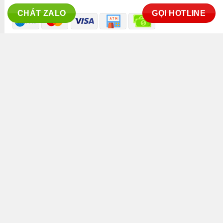
CHÁT ZALO
GỌI HOTLINE
ĐÃ THÔNG BÁO BỘ CÔNG THƯƠNG
KÊNH TRUYỀN THÔNG
Copyright 2026 ©
Thaphaco Co.,ltd