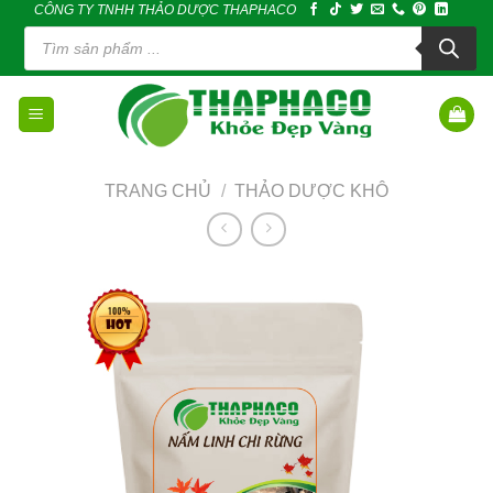
CÔNG TY TNHH THẢO DƯỢC THAPHACO
Skip
Tìm
to
kiếm
sản
content
phẩm
TRANG CHỦ
/
THẢO DƯỢC KHÔ