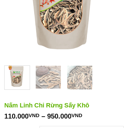
Nấm Linh Chi Rừng Sấy Khô
Khoảng
110.000
–
950.000
VND
VND
giá: