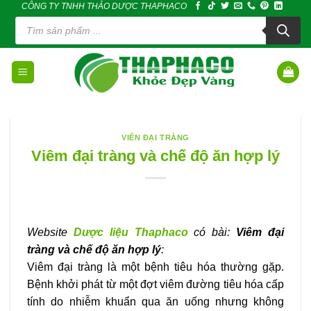
CÔNG TY TNHH THẢO DƯỢC THAPHACO
Skip
Tìm
to
kiếm
sản
content
phẩm
VIÊN ĐẠI TRÀNG
Viêm đại tràng và chế độ ăn hợp lý
Website
Dược liệu Thaphaco
có bài:
Viêm đại
tràng và chế độ ăn hợp lý
:
Viêm đại tràng là một bệnh tiêu hóa thường gặp.
Bệnh khởi phát từ một đợt viêm đường tiêu hóa cấp
tính do nhiễm khuẩn qua ăn uống nhưng không