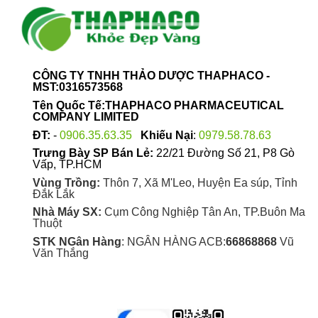
CÔNG TY TNHH THẢO DƯỢC THAPHACO -
MST:0316573568
Tên Quốc Tế:THAPHACO PHARMACEUTICAL
COMPANY LIMITED
ĐT:
-
0906.35.63.35
Khiếu Nại
:
0979.58.78.63
Trưng Bày SP Bán Lẻ:
22/21 Đường Số 21, P8 Gò
Vấp, TP.HCM
Vùng Trồng:
Thôn 7, Xã M'Leo, Huyện Ea súp, Tỉnh
Đắk Lắk
Nhà Máy SX:
Cụm Công Nghiệp Tân An, TP.Buôn Ma
Thuột
STK NGân Hàng
: NGÂN HÀNG ACB:
66868868
Vũ
Văn Thắng