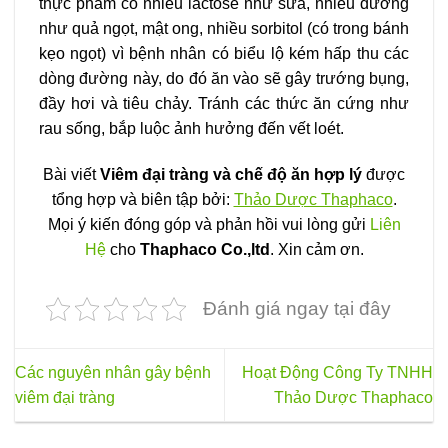
thực phẩm có nhiều lactose như sữa, nhiều đường
như quả ngọt, mật ong, nhiều sorbitol (có trong bánh
kẹo ngọt) vì bệnh nhân có biểu lộ kém hấp thu các
dòng đường này, do đó ăn vào sẽ gây trướng bụng,
đầy hơi và tiêu chảy. Tránh các thức ăn cứng như
rau sống, bắp luộc ảnh hưởng đến vết loét.
Bài viết
Viêm đại tràng và chế độ ăn hợp lý
được
tổng hợp và biên tập bởi:
Thảo Dược Thaphaco
.
Mọi ý kiến đóng góp và phản hồi vui lòng gửi
Liên
Hệ
cho
Thaphaco Co.,ltd
. Xin cảm ơn.
Đánh giá ngay tại đây
Các nguyên nhân gây bệnh
Hoạt Động Công Ty TNHH
viêm đại tràng
Thảo Dược Thaphaco