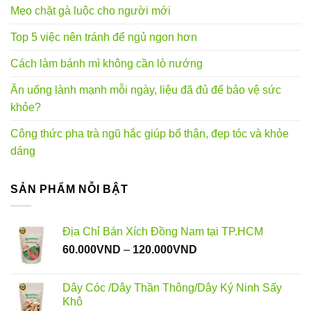
Mẹo chặt gà luộc cho người mới
Top 5 việc nên tránh để ngủ ngon hơn
Cách làm bánh mì không cần lò nướng
Ăn uống lành mạnh mỗi ngày, liệu đã đủ để bảo vệ sức
khỏe?
Công thức pha trà ngũ hắc giúp bổ thận, đẹp tóc và khỏe
dáng
SẢN PHẨM NỖI BẬT
Địa Chỉ Bán Xích Đồng Nam tại TP.HCM
Khoảng
60.000
VND
–
120.000
VND
giá:
từ
Dây Cóc /Dây Thần Thông/Dây Ký Ninh Sấy
60.000VND
Khô
đến