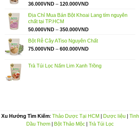
Khoảng
36.000
VND
–
120.000
VND
120.000VND
giá:
Địa Chỉ Mua Bán Bột Khoai Lang tím nguyên
từ
chất tại TP.HCM
36.000VND
Khoảng
50.000
VND
–
350.000
VND
đến
giá:
120.000VND
Bột Rễ Cây ATiso Nguyên Chất
từ
Khoảng
75.000
VND
–
600.000
VND
50.000VND
giá:
đến
từ
350.000VND
Trà Túi Lọc Nấm Lim Xanh Trồng
75.000VND
đến
600.000VND
Xu Hướng Tìm Kiếm
:
Thảo Dược Tại HCM
|
Dược liệu
|
Tinh
Dầu Thơm
|
Bột Thảo Mộc
|
Trà Túi Lọc