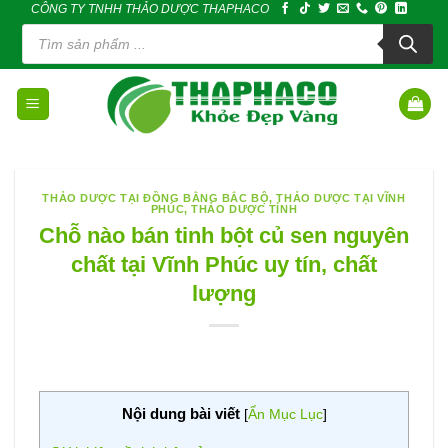
CÔNG TY TNHH THẢO DƯỢC THAPHACO
Skip
Tìm
to
kiếm
sản
content
phẩm
THẢO DƯỢC TẠI ĐỒNG BẰNG BẮC BỘ
,
THẢO DƯỢC TẠI VĨNH
PHÚC
,
THẢO DƯỢC TỈNH
Chỗ nào bán tinh bột củ sen nguyên
chất tại Vĩnh Phúc uy tín, chất
lượng
Nội dung bài viết
[
Ẩn Mục Lục
]