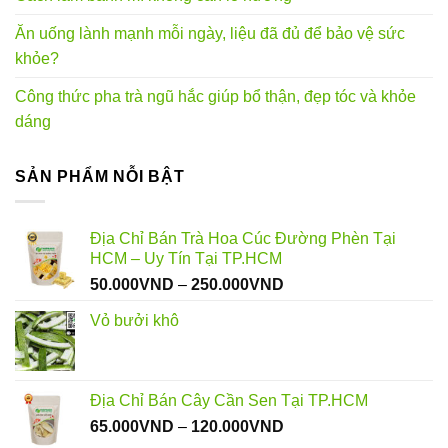
Ăn uống lành mạnh mỗi ngày, liệu đã đủ để bảo vệ sức
khỏe?
Công thức pha trà ngũ hắc giúp bổ thận, đẹp tóc và khỏe
dáng
SẢN PHẨM NỖI BẬT
Địa Chỉ Bán Trà Hoa Cúc Đường Phèn Tại
HCM – Uy Tín Tại TP.HCM
Khoảng
50.000
VND
–
250.000
VND
giá:
Vỏ bưởi khô
từ
50.000VND
đến
250.000VND
Địa Chỉ Bán Cây Cần Sen Tại TP.HCM
Khoảng
65.000
VND
–
120.000
VND
giá: