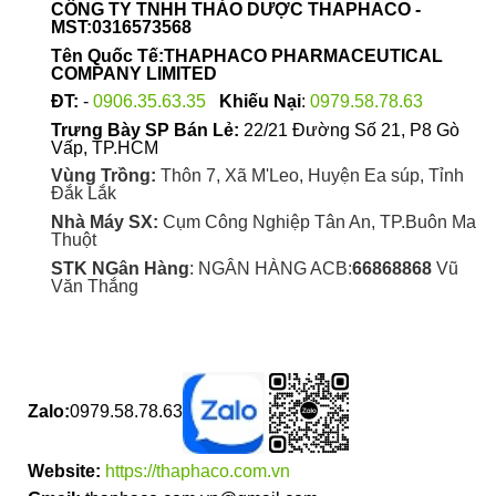
CÔNG TY TNHH THẢO DƯỢC THAPHACO -
MST:0316573568
Tên Quốc Tế:THAPHACO PHARMACEUTICAL
COMPANY LIMITED
ĐT:
-
0906.35.63.35
Khiếu Nại
:
0979.58.78.63
Trưng Bày SP Bán Lẻ:
22/21 Đường Số 21, P8 Gò
Vấp, TP.HCM
Vùng Trồng:
Thôn 7, Xã M'Leo, Huyện Ea súp, Tỉnh
Đắk Lắk
Nhà Máy SX:
Cụm Công Nghiệp Tân An, TP.Buôn Ma
Thuột
STK NGân Hàng
: NGÂN HÀNG ACB:
66868868
Vũ
Văn Thắng
Zalo:
0979.58.78.63
Website:
https://thaphaco.com.vn