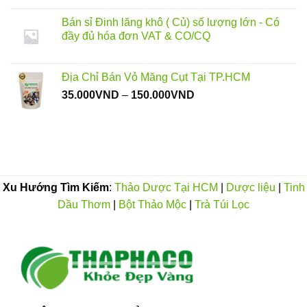
từ
Bán sỉ Đinh lăng khô ( Củ) số lượng lớn - Có
65.000VND
đầy đủ hóa đơn VAT & CO/CQ
đến
120.000VND
Địa Chỉ Bán Vỏ Măng Cụt Tại TP.HCM
Khoảng
35.000
VND
–
150.000
VND
giá:
từ
35.000VND
đến
150.000VND
Xu Hướng Tìm Kiếm
:
Thảo Dược Tại HCM
|
Dược liệu
|
Tinh
Dầu Thơm
|
Bột Thảo Mộc
|
Trà Túi Lọc