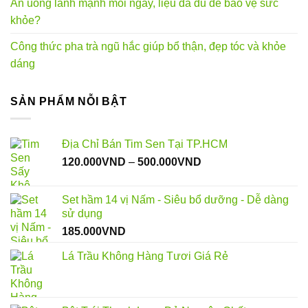
Ăn uống lành mạnh mỗi ngày, liệu đã đủ để bảo vệ sức
khỏe?
Công thức pha trà ngũ hắc giúp bổ thận, đẹp tóc và khỏe
dáng
SẢN PHẨM NỖI BẬT
Địa Chỉ Bán Tim Sen Tại TP.HCM
Khoảng
120.000
VND
–
500.000
VND
giá:
từ
Set hầm 14 vị Nấm - Siêu bổ dưỡng - Dễ dàng
120.000VND
sử dụng
đến
185.000
VND
500.000VND
Lá Trầu Không Hàng Tươi Giá Rẻ