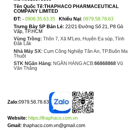
Tên Quốc Tế:THAPHACO PHARMACEUTICAL
COMPANY LIMITED
ĐT:
-
0906.35.63.35
Khiếu Nại
:
0979.58.78.63
Trưng Bày SP Bán Lẻ:
22/21 Đường Số 21, P8 Gò
Vấp, TP.HCM
Vùng Trồng:
Thôn 7, Xã M'Leo, Huyện Ea súp, Tỉnh
Đắk Lắk
Nhà Máy SX:
Cụm Công Nghiệp Tân An, TP.Buôn Ma
Thuột
STK NGân Hàng
: NGÂN HÀNG ACB:
66868868
Vũ
Văn Thắng
Zalo:
0979.58.78.63
Website:
https://thaphaco.com.vn
Gmail:
thaphaco.com.vn@gmail.com