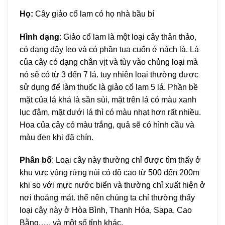
Họ:
Cây giảo cổ lam có họ nhà bầu bí
Hình dạng
: Giảo cổ lam là một loại cây thân thảo,
có dạng dây leo và có phần tua cuốn ở nách lá. Lá
của cây có dạng chân vịt và tùy vào chủng loại mà
nó sẽ có từ 3 đến 7 lá. tuy nhiên loại thường được
sử dụng để làm thuốc là giảo cổ lam 5 lá. Phần bề
mặt của lá khá là sần sùi, mặt trên lá có màu xanh
lục đậm, mặt dưới lá thì có màu nhạt hơn rất nhiều.
Hoa của cây có màu trắng, quả sẽ có hình cầu và
màu đen khi đã chín.
Phân bố
: Loại cây này thường chỉ được tìm thấy ở
khu vực vùng rừng núi có độ cao từ 500 đến 200m
khi so với mực nước biển và thường chỉ xuất hiện ở
nơi thoáng mát. thế nên chúng ta chỉ thường thấy
loại cây này ở Hòa Bình, Thanh Hóa, Sapa, Cao
Bằng,…. và một số tỉnh khác.