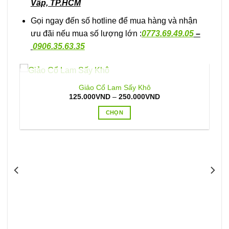
Vấp, TP.HCM
Gọi ngay đến số hotline để mua hàng và nhận
ưu đãi nếu mua số lượng lớn :
0773.69.49.05
–
0906.35.63.35
HẾT HÀNG
Giảo Cổ Lam Sấy Khô
Khoảng
125.000
VND
–
250.000
VND
giá:
từ
CHỌN
125.000VND
đến
Sản
250.000VND
phẩm
này
có
nhiều
biến
thể.
Các
tùy
chọn