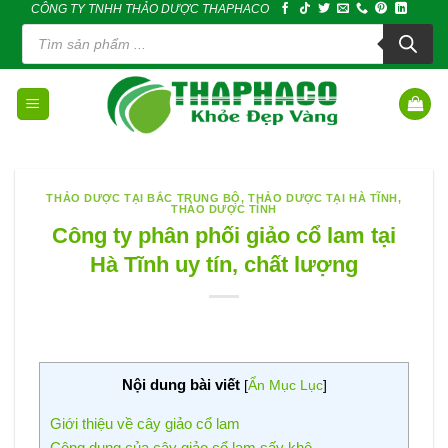
CÔNG TY TNHH THẢO DƯỢC THAPHACO
Skip
Tìm
to
kiếm
sản
content
phẩm
THẢO DƯỢC TẠI BẮC TRUNG BỘ
,
THẢO DƯỢC TẠI HÀ TĨNH
,
THẢO DƯỢC TỈNH
Công ty phân phối giảo cổ lam tại
Hà Tĩnh uy tín, chất lượng
Nội dung bài viết
[
Ẩn Mục Lục
]
Giới thiệu về cây giảo cổ lam
Công dụng của cây giảo cổ lam sấy khô