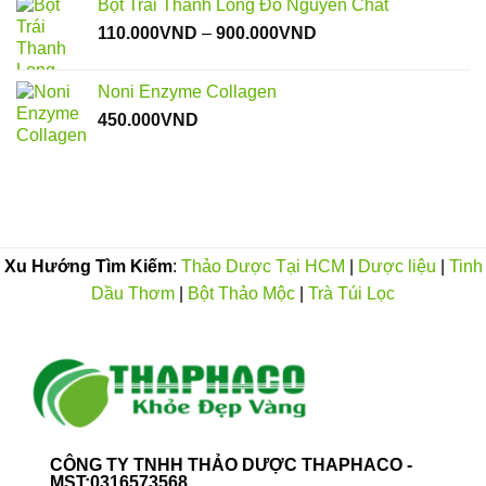
Bột Trái Thanh Long Đỏ Nguyên Chất
Khoảng
110.000
VND
–
900.000
VND
giá:
từ
Noni Enzyme Collagen
110.000VND
450.000
VND
đến
900.000VND
Xu Hướng Tìm Kiếm
:
Thảo Dược Tại HCM
|
Dược liệu
|
Tinh
Dầu Thơm
|
Bột Thảo Mộc
|
Trà Túi Lọc
CÔNG TY TNHH THẢO DƯỢC THAPHACO -
MST:0316573568