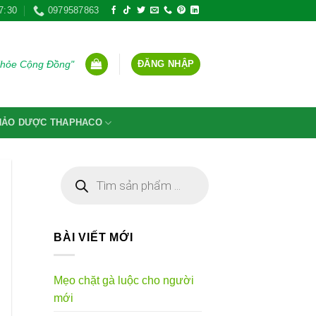
7:30
0979587863
ĐĂNG NHẬP
Khỏe Cộng Đồng"
THẢO DƯỢC THAPHACO
Tìm
kiếm
sản
phẩm
BÀI VIẾT MỚI
Mẹo chặt gà luộc cho người
mới