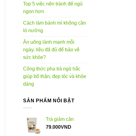
Top 5 việc nên tránh để ngủ
ngon hơn
Cách làm bánh mì không cần
lò nướng
Ăn uống lành mạnh mỗi
ngày, liệu đã đủ để bảo vệ
sức khỏe?
Công thức pha trà ngũ hắc
giúp bổ thận, đẹp tóc và khỏe
dáng
SẢN PHẨM NỖI BẬT
Trà giảm cân
79.000
VND