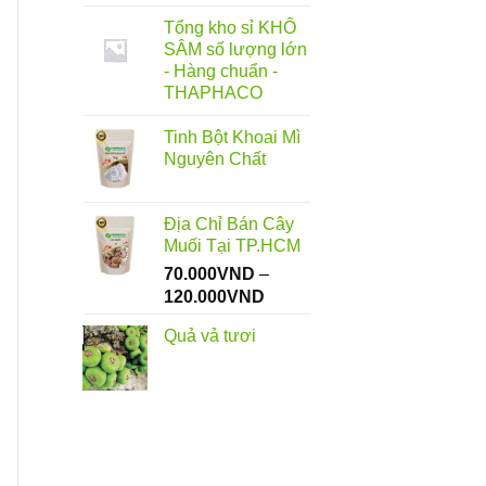
Tổng kho sỉ KHỔ
SÂM số lượng lớn
- Hàng chuẩn -
THAPHACO
Tinh Bột Khoai Mì
Nguyên Chất
Địa Chỉ Bán Cây
Muối Tại TP.HCM
70.000
VND
–
Khoảng
120.000
VND
giá:
Quả vả tươi
từ
70.000VND
đến
120.000VND