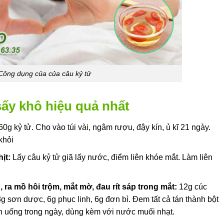
Công dụng của của câu kỷ tử
ấy khô hiệu quả nhất
0g kỷ tử. Cho vào túi vài, ngâm rượu, đậy kín, ủ kĩ 21 ngày.
khỏi
ịt:
Lấy câu kỷ tử giã lấy nước, điểm liên khóe mắt. Làm liên
, ra mồ hôi trộm, mắt mờ, đau rít sáp trong mắt:
12g cúc
8g sơn dược, 6g phục linh, 6g đơn bì. Đem tất cả tán thành bột
n uống trong ngày, dùng kèm với nước muối nhạt.