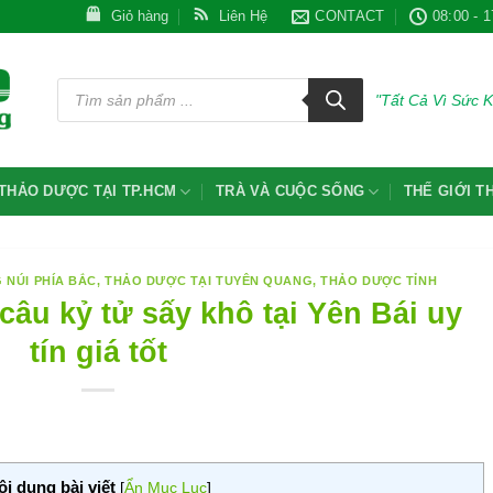
Giỏ hàng
Liên Hệ
CONTACT
08:00 - 1
Tìm
kiếm
"Tất Cả Vì Sức 
sản
phẩm
THẢO DƯỢC TẠI TP.HCM
TRÀ VÀ CUỘC SỐNG
THẾ GIỚI 
 NÚI PHÍA BẮC
,
THẢO DƯỢC TẠI TUYÊN QUANG
,
THẢO DƯỢC TỈNH
câu kỷ tử sấy khô tại Yên Bái uy
tín giá tốt
ội dung bài viết
[
Ẩn Mục Lục
]