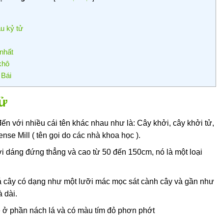
u kỷ tử
nhất
khô
 Bái
tử
ến với nhiều cái tên khác nhau như là: Cây khởi, cây khởi tử,
ense Mill ( tên gọi do các nhà khoa học ).
ới dáng đứng thẳng và cao từ 50 đến 150cm, nó là một loại
lá cây có dạng như một lưỡi mác mọc sát cành cây và gần như
 dài.
 ở phần nách lá và có màu tím đỏ phơn phớt