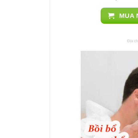
MUA 
Địa ch