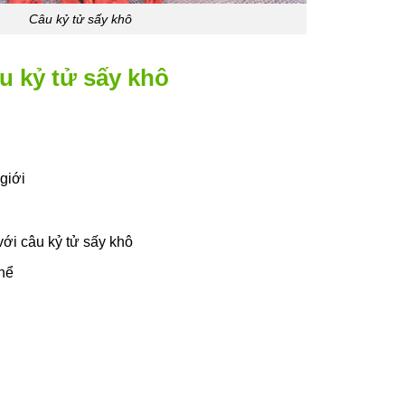
Câu kỷ tử sấy khô
u kỷ tử sấy khô
giới
với câu kỷ tử sấy khô
hể