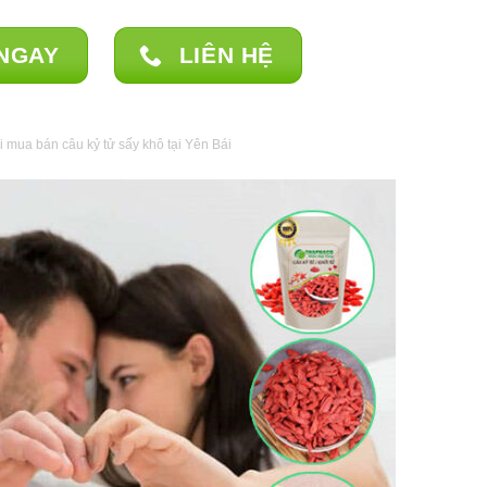
NGAY
LIÊN HỆ
i mua bán câu kỷ tử sấy khô tại Yên Bái