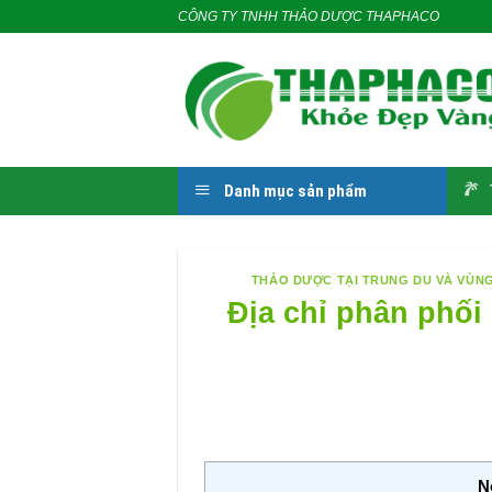
Skip
CÔNG TY TNHH THẢO DƯỢC THAPHACO
to
content
Danh mục sản phẩm
THẢO DƯỢC TẠI TRUNG DU VÀ VÙNG
Địa chỉ phân phối 
N