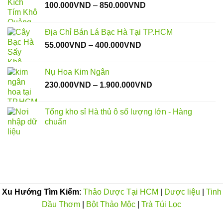
Khoảng
100.000
VND
–
850.000
VND
giá:
từ
Địa Chỉ Bán Lá Bạc Hà Tại TP.HCM
100.000VND
Khoảng
55.000
VND
–
400.000
VND
đến
giá:
850.000VND
từ
Nụ Hoa Kim Ngân
55.000VND
Khoảng
230.000
VND
–
1.900.000
VND
đến
giá:
400.000VND
từ
Tổng kho sỉ Hà thủ ô số lượng lớn - Hàng
230.000VND
chuẩn
đến
1.900.000VND
Xu Hướng Tìm Kiếm
:
Thảo Dược Tại HCM
|
Dược liệu
|
Tinh
Dầu Thơm
|
Bột Thảo Mộc
|
Trà Túi Lọc