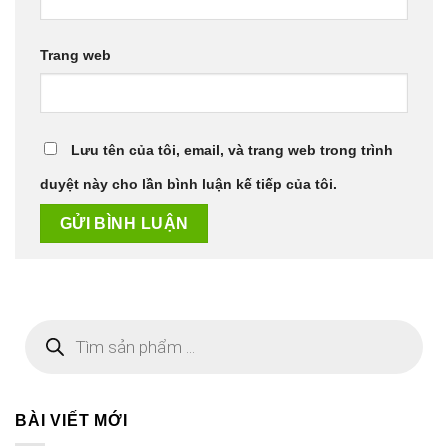
Trang web
Lưu tên của tôi, email, và trang web trong trình
duyệt này cho lần bình luận kế tiếp của tôi.
Tìm
kiếm
sản
phẩm
BÀI VIẾT MỚI