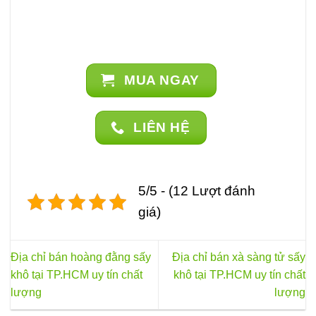
trên
trang
sản
phẩm
MUA NGAY
LIÊN HỆ
5/5 - (12 Lượt đánh
giá)
Địa chỉ bán hoàng đằng sấy
Địa chỉ bán xà sàng tử sấy
khô tại TP.HCM uy tín chất
khô tại TP.HCM uy tín chất
lượng
lượng