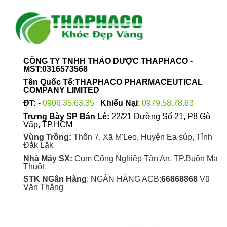
CÔNG TY TNHH THẢO DƯỢC THAPHACO -
MST:0316573568
Tên Quốc Tế:THAPHACO PHARMACEUTICAL
COMPANY LIMITED
ĐT:
-
0906.35.63.35
Khiếu Nại
:
0979.58.78.63
Trưng Bày SP Bán Lẻ:
22/21 Đường Số 21, P8 Gò
Vấp, TP.HCM
Vùng Trồng:
Thôn 7, Xã M'Leo, Huyện Ea súp, Tỉnh
Đắk Lắk
Nhà Máy SX:
Cụm Công Nghiệp Tân An, TP.Buôn Ma
Thuột
STK NGân Hàng
: NGÂN HÀNG ACB:
66868868
Vũ
Văn Thắng