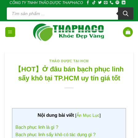
CÔNG TY TNHH THẢO DƯỢC THAPHACO
Skip
Tìm
to
kiếm
sản
content
phẩm
THẢO DƯỢC TẠI HCM
【HOT】Ở đâu bán bạch phục linh
sấy khô tại TP.HCM uy tín giá tốt
Nội dung bài viết
[
Ẩn Mục Lục
]
Bạch phục linh là gì ?
Bạch phục linh sấy khô có tác dụng gì ?