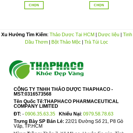
từ
từ
CHỌN
CHỌN
.000VND
80.000VND
125
n
đến
đến
Sản
Sản
0.000VND
150.000VND
250
phẩm
phẩm
này
này
có
có
Xu Hướng Tìm Kiếm
:
Thảo Dược Tại HCM
|
Dược liệu
|
Tinh
nhiều
nhiều
Dầu Thơm
|
Bột Thảo Mộc
|
Trà Túi Lọc
biến
biến
thể.
thể.
Các
Các
tùy
tùy
chọn
chọn
có
có
thể
thể
được
được
CÔNG TY TNHH THẢO DƯỢC THAPHACO -
chọn
chọn
MST:0316573568
trên
trên
Tên Quốc Tế:THAPHACO PHARMACEUTICAL
trang
trang
COMPANY LIMITED
sản
sản
ĐT:
-
0906.35.63.35
Khiếu Nại
:
0979.58.78.63
phẩm
phẩm
Trưng Bày SP Bán Lẻ:
22/21 Đường Số 21, P8 Gò
Vấp, TP.HCM