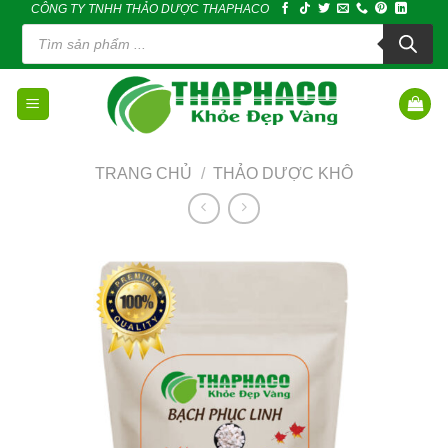
CÔNG TY TNHH THẢO DƯỢC THAPHACO
Skip
Tìm
to
kiếm
sản
content
phẩm
TRANG CHỦ
/
THẢO DƯỢC KHÔ