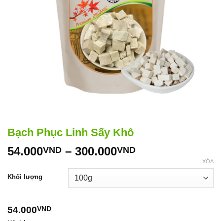
Bạch Phục Linh Sấy Khô
Khoảng
54.000
–
300.000
VND
VND
giá:
XÓA
từ
Khối lượng
54.000VND
đến
300.000VND
54.000
VND