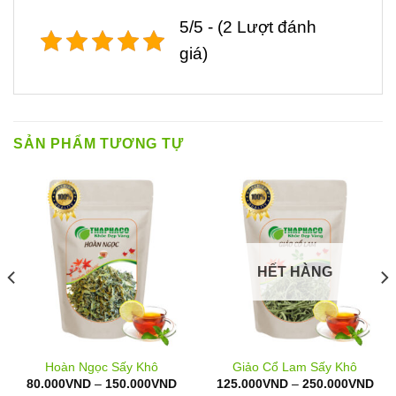
5/5 - (2 Lượt đánh
giá)
SẢN PHẨM TƯƠNG TỰ
HẾT HÀNG
Hoàn Ngọc Sấy Khô
Giảo Cổ Lam Sấy Khô
oảng
Khoảng
Kho
80.000
VND
–
150.000
VND
125.000
VND
–
250.000
VND
:
giá:
giá: