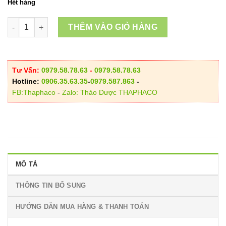
Hết hàng
Bạch Phục Linh Sấy Khô số lượng
THÊM VÀO GIỎ HÀNG
Tư Vấn:
0979.58.78.63
-
0979.58.78.63
Hotline:
0906.35.63.35
-
0979.587.863
-
FB:Thaphaco
-
Zalo: Thảo Dược THAPHACO
MÔ TẢ
THÔNG TIN BỔ SUNG
HƯỚNG DẪN MUA HÀNG & THANH TOÁN