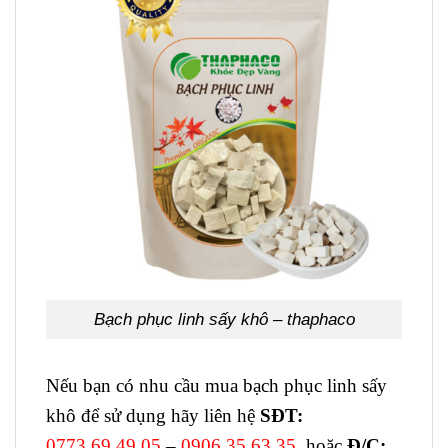
Bạch phục linh sấy khô – thaphaco
Nếu bạn có nhu cầu mua bạch phục linh sấy
khô để sử dụng hãy liên hệ
SĐT:
0773.69.49.05
–
0906.35.63.35
hoặc
Đ/C: