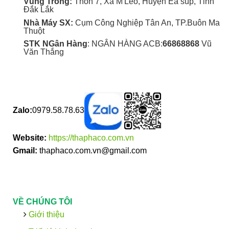
Vùng Trồng:
Thôn 7, Xã M'Leo, Huyện Ea súp, Tỉnh
Đắk Lắk
Nhà Máy SX:
Cụm Công Nghiệp Tân An, TP.Buôn Ma
Thuột
STK NGân Hàng
: NGÂN HÀNG ACB:
66868868
Vũ
Văn Thắng
Zalo:
0979.58.78.63
Website:
https://thaphaco.com.vn
Gmail:
thaphaco.com.vn@gmail.com
VỀ CHÚNG TÔI
Giới thiệu