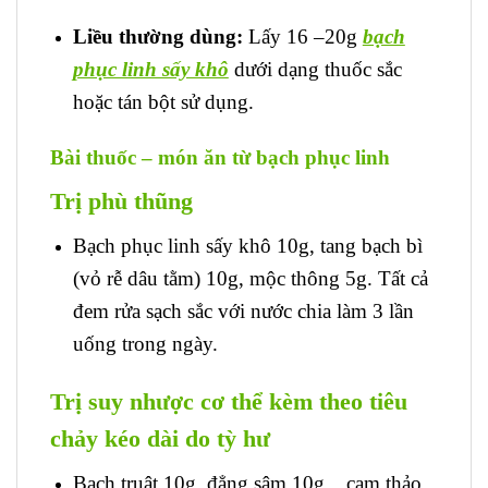
Liều thường dùng:
Lấy 16 –20g
bạch
phục linh sấy khô
dưới dạng thuốc sắc
hoặc tán bột sử dụng.
Bài thuốc – món ăn từ bạch phục linh
Trị phù thũng
Bạch phục linh sấy khô 10g, tang bạch bì
(vỏ rễ dâu tằm) 10g, mộc thông 5g. Tất cả
đem rửa sạch sắc với nước chia làm 3 lần
uống trong ngày.
Trị suy nhược cơ thể kèm theo tiêu
chảy kéo dài do tỳ hư
Bạch truật 10g, đẳng sâm 10g, , cam thảo