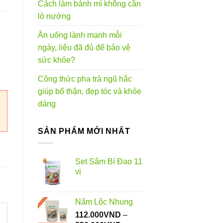
Cách làm bánh mì không cần
lò nướng
0VND
Ăn uống lành mạnh mỗi
ngày, liệu đã đủ để bảo vệ
sức khỏe?
Công thức pha trà ngũ hắc
giúp bổ thận, đẹp tóc và khỏe
dáng
SẢN PHẨM MỚI NHẤT
Set Sâm Bí Đao 11
vị
Nấm Lộc Nhung
112.000
VND
–