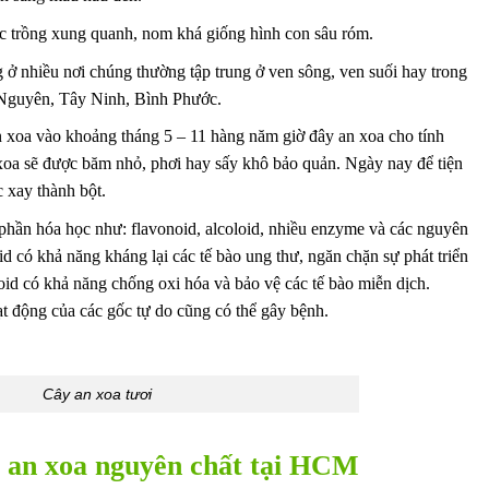
ợc trồng xung quanh, nom khá giống hình con sâu róm.
ở nhiều nơi chúng thường tập trung ở ven sông, ven suối hay trong
y Nguyên, Tây Ninh, Bình Phước.
n xoa vào khoảng tháng 5 – 11 hàng năm giờ đây an xoa cho tính
 xoa sẽ được băm nhỏ, phơi hay sấy khô bảo quản. Ngày nay để tiện
 xay thành bột.
phần hóa học như: flavonoid, alcoloid, nhiều enzyme và các nguyên
oid có khả năng kháng lại các tế bào ung thư, ngăn chặn sự phát triển
oid có khả năng chống oxi hóa và bảo vệ các tế bào miễn dịch.
t động của các gốc tự do cũng có thể gây bệnh.
Cây an xoa tươi
y an xoa nguyên chất tại HCM