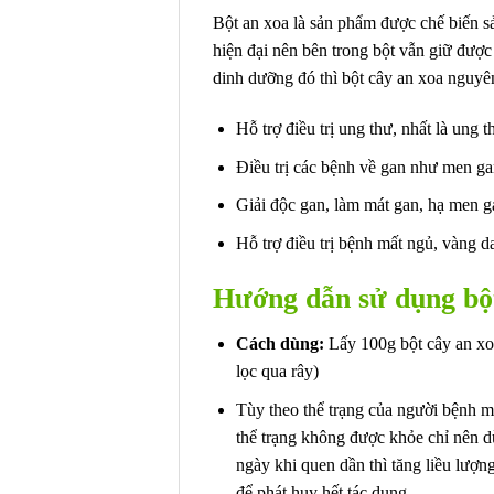
Bột an xoa là sản phẩm được chế biến s
hiện đại nên bên trong bột vẫn giữ đượ
dinh dưỡng đó thì bột cây an xoa nguyê
Hỗ trợ điều trị ung thư, nhất là ung t
Điều trị các bệnh về gan như men g
Giải độc gan, làm mát gan, hạ men 
Hỗ trợ điều trị bệnh mất ngủ, vàng d
Hướng dẫn sử dụng b
Cách dùng:
Lấy 100g bột cây an xoa
lọc qua rây)
Tùy theo thể trạng của người bệnh m
thể trạng không được khỏe chỉ nên d
ngày khi quen dần thì tăng liều lượ
để phát huy hết tác dụng.