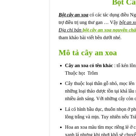
Bột Câ
Bột cây an xoa
có các tác dụng điều Ng
trợ điều trị ung thư gan … Vậy
bột an x
Địa chỉ bán
bột cây an xoa nguyên ch
tham khảo bài viết bên dưới nhé.
Mô tả cây an xoa
Cây an xoa có tên khác
: tổ kén lô
Thuộc họ
:
Trôm
Cây thuộc loại thân gỗ nhỏ, mọc lên 
những loại thảo dược tồn tại khá lâu
nhiều ánh sáng. Với những cây còn 
Lá có hình bầu dục, thuôn nhọn ở ph
lông trắng và mịn. Tuy nhiên nếu Trả 
Hoa an xoa màu tím mọc riêng lẻ ở cá
xanh lá nhưng khi phơi khô sẽ chuy