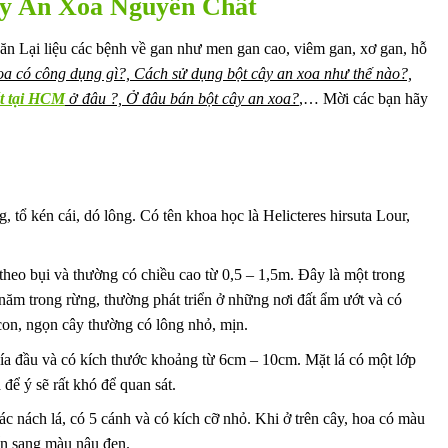
y An Xoa Nguyên Chất
ăn Lại liệu các bệnh về gan như men gan cao, viêm gan, xơ gan, hỗ
oa có công dụng gì?, Cách sử dụng bột cây an xoa như thế nào?,
ất tại HCM
ở đâu ?, Ở đâu bán bột cây an xoa?
,… Mời các bạn hãy
ng, tổ kén cái, dó lông. Có tên khoa học là Helicteres hirsuta Lour,
theo bụi và thường có chiều cao từ 0,5 – 1,5m. Đây là một trong
 năm trong rừng, thường phát triển ở những nơi đất ẩm ướt và có
con, ngọn cây thường có lông nhỏ, mịn.
ía đầu và có kích thước khoảng từ 6cm – 10cm. Mặt lá có một lớp
để ý sẽ rất khó để quan sát.
c nách lá, có 5 cánh và có kích cỡ nhỏ. Khi ở trên cây, hoa có màu
ển sang màu nâu đen.