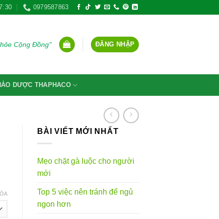
7:30
0979587863
ĐĂNG NHẬP
Khỏe Cộng Đồng"
THẢO DƯỢC THAPHACO
BÀI VIẾT MỚI NHẤT
Mẹo chặt gà luộc cho người
mới
g
Top 5 việc nên tránh để ngủ
ÓA
ngon hơn
VND