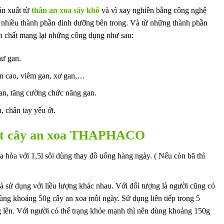
ản xuất từ
thân an xoa sấy khô
và vì xay nghiền bằng công nghệ
c nhiều thành phần dinh dưỡng bên trong. Và từ những thành phần
n chất mang lại những công dụng như sau:
hư gan.
an cao, viêm gan, xơ gan,…
gan, tăng cường chức năng gan.
a, chân tay yếu ớt.
ột cây an xoa THAPHACO
 hòa với 1,5l sôi dùng thay đồ uống hàng ngày. ( Nếu còn bã thì
à sử dụng với liều lượng khác nhau. Với đối tượng là người cũng có
ùng khoảng 50g cây an xoa mỗi ngày. Sử dụng liên tiếp trong 5
ng lên. Với người có thể trạng khỏe mạnh thì nên dùng khoảng 150g