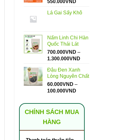
Khoảng
550.000
VND
giá:
Lá Gai Sấy Khô
từ
112.000VND
đến
550.000VND
Nấm Linh Chi Hàn
Quốc Thái Lát
700.000
VND
–
Khoảng
1.300.000
VND
giá:
Đậu Đen Xanh
từ
Lòng Nguyên Chất
700.000VND
60.000
VND
–
đến
Khoảng
100.000
VND
1.300.000VND
giá:
từ
60.000VND
CHÍNH SÁCH MUA
đến
HÀNG
100.000VND
Thanh toán thuận tiện