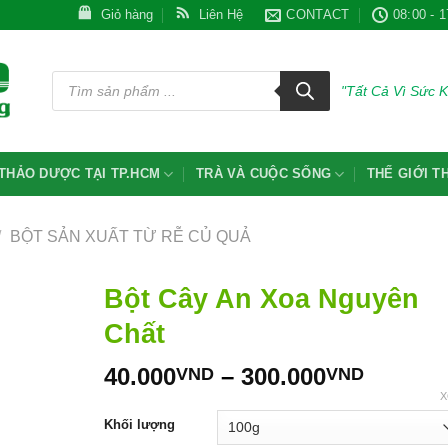
Giỏ hàng
Liên Hệ
CONTACT
08:00 - 1
Tìm
kiếm
"Tất Cả Vì Sức 
sản
phẩm
THẢO DƯỢC TẠI TP.HCM
TRÀ VÀ CUỘC SỐNG
THẾ GIỚI 
/
BỘT SẢN XUẤT TỪ RỄ CỦ QUẢ
Bột Cây An Xoa Nguyên
Chất
Khoản
40.000
–
300.000
VND
VND
giá:
X
từ
Khối lượng
40.000