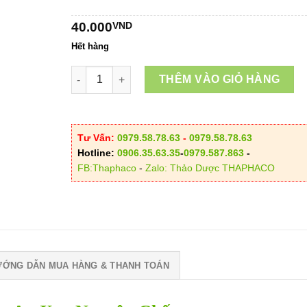
đến
40.000
VND
300.00
Hết hàng
Bột Cây An Xoa Nguyên Chất số lượng
THÊM VÀO GIỎ HÀNG
Tư Vấn:
0979.58.78.63
-
0979.58.78.63
Hotline:
0906.35.63.35
-
0979.587.863
-
FB:Thaphaco
-
Zalo: Thảo Dược THAPHACO
ƯỚNG DẪN MUA HÀNG & THANH TOÁN