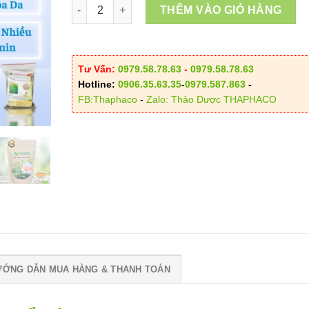
Trà Túi Lọc Lá Khổ Sâm số lượng
THÊM VÀO GIỎ HÀNG
Tư Vấn:
0979.58.78.63
-
0979.58.78.63
Hotline:
0906.35.63.35
-
0979.587.863
-
FB:Thaphaco
-
Zalo: Thảo Dược THAPHACO
ƯỚNG DẪN MUA HÀNG & THANH TOÁN