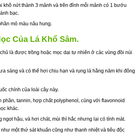
i khô nứt thành 3 mảnh và trên đỉnh mỗi mảnh có 1 bướu
 ánh bạc.
 phần mỏ màu nâu hung.
Học Của Lá Khổ Sâm.
chủ là được trồng hoặc mọc dại tự nhiên ở các vùng đồi núi
i ưa sáng và có thể hơi chịu hạn và rụng lá hằng năm khi đông
uốc chính của loài cây này.
 phần, tannin, hợp chất polyphenol, cùng với flavonnoid
học khác.
ngọt hậu, và hơi chát, mùi thì hắc nhưng lại có tính mát.
như một thứ sát khuẩn cũng như thanh nhiệt và tiêu độc