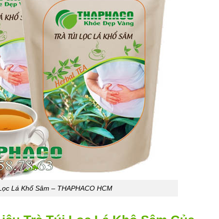
i Lọc Lá Khổ Sâm – THAPHACO HCM