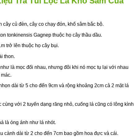
Liệu Trà Túi Lọc Lá Khô Sâm Của
n cây củ đèn, cây co chạy đón, khổ sâm bắc bộ.
ton tonkinensis Gagnep thuộc họ cây thầu dầu.
 trở lên thuộc họ cây bụi.
i thon.
như là mọc đối nhau, nhưng đôi khi nó mọc tụ lại với nhau
 mác.
 nhọn dài từ 5 cho đến 9cm và rộng khoảng 2cm cả 2 mặt lá
c cùng với 2 tuyến dạng răng nhỏ, cuống lá cũng có lông kình
há là óng ánh như lá nhót.
u cành dài từ 2 cho đến 7cm bao gồm hoa đực và cái.