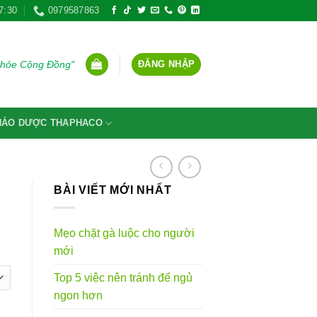
7:30
0979587863
ĐĂNG NHẬP
Khỏe Cộng Đồng"
THẢO DƯỢC THAPHACO
BÀI VIẾT MỚI NHẤT
Mẹo chặt gà luộc cho người
mới
Top 5 việc nên tránh để ngủ
ngon hơn