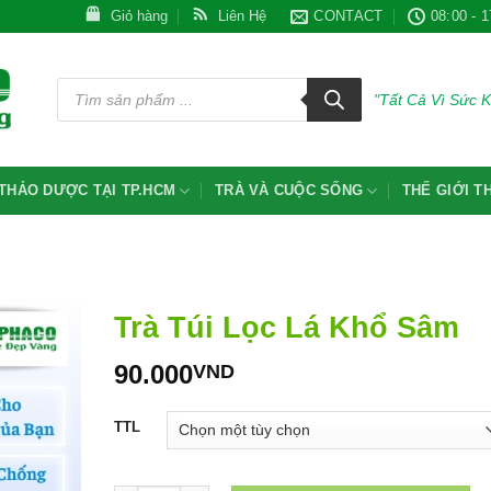
Giỏ hàng
Liên Hệ
CONTACT
08:00 - 1
Tìm
kiếm
"Tất Cả Vì Sức 
sản
phẩm
THẢO DƯỢC TẠI TP.HCM
TRÀ VÀ CUỘC SỐNG
THẾ GIỚI 
Trà Túi Lọc Lá Khổ Sâm
90.000
VND
TTL