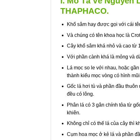
I. Mô Tả Về Nguyên 
THAPHACO.
Khổ sâm hay được gọi với cái tê
Và chúng có tên khoa học là Cro
Cây khổ sâm khá nhỏ và cao từ 1m
Với phần cành khá là mỏng và dà
Lá mọc so le với nhau, hoặc gần 
thành kiểu mọc vòng có hình mũi
Gốc lá hơi tù và phần đầu thuôn
đều có lông.
Phân lá có 3 gân chính tỏa từ gố
khiên.
Không chỉ có thế lá của cây thì k
Cụm hoa mọc ở kẻ lá và phần đầ