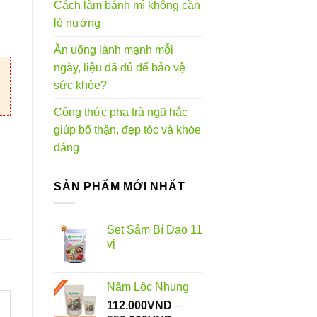
Cách làm bánh mì không cần
lò nướng
Ăn uống lành mạnh mỗi
ngày, liệu đã đủ để bảo vệ
sức khỏe?
Công thức pha trà ngũ hắc
giúp bổ thận, đẹp tóc và khỏe
dáng
SẢN PHẨM MỚI NHẤT
Set Sâm Bí Đao 11
vị
Nấm Lộc Nhung
112.000
VND
–