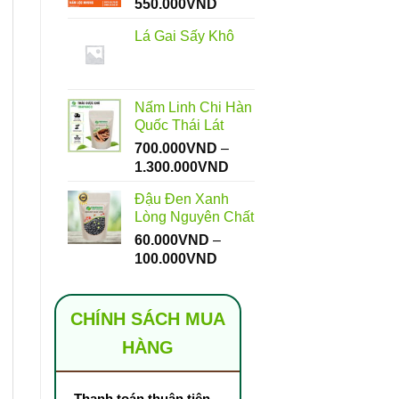
Khoảng
550.000
VND
giá:
Lá Gai Sấy Khô
từ
112.000VND
đến
550.000VND
Nấm Linh Chi Hàn
Quốc Thái Lát
700.000
VND
–
Khoảng
1.300.000
VND
giá:
Đậu Đen Xanh
từ
Lòng Nguyên Chất
700.000VND
60.000
VND
–
đến
Khoảng
100.000
VND
1.300.000VND
giá:
từ
60.000VND
CHÍNH SÁCH MUA
đến
HÀNG
100.000VND
Thanh toán thuận tiện