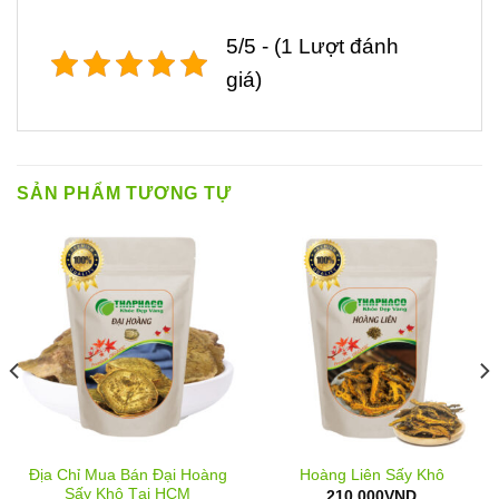
5/5 - (1 Lượt đánh
giá)
SẢN PHẨM TƯƠNG TỰ
Địa Chỉ Mua Bán Đại Hoàng
Hoàng Liên Sấy Khô
Sấy Khô Tại HCM
oảng
210.000
VND