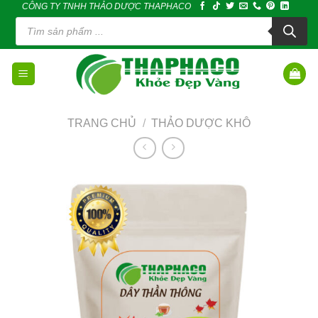
CÔNG TY TNHH THẢO DƯỢC THAPHACO
Skip
Tìm
to
kiếm
sản
content
phẩm
TRANG CHỦ
/
THẢO DƯỢC KHÔ