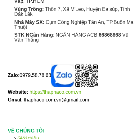
Vấp, TP.HCM
Vùng Trồng:
Thôn 7, Xã M'Leo, Huyện Ea súp, Tỉnh
Đắk Lắk
Nhà Máy SX:
Cụm Công Nghiệp Tân An, TP.Buôn Ma
Thuột
STK NGân Hàng
: NGÂN HÀNG ACB:
66868868
Vũ
Văn Thắng
Zalo:
0979.58.78.63
Website:
https://thaphaco.com.vn
Gmail:
thaphaco.com.vn@gmail.com
VỀ CHÚNG TÔI
Giới thiệu