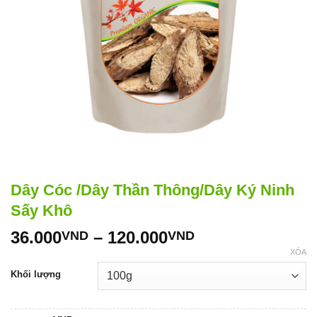
Dây Cóc /Dây Thần Thông/Dây Ký Ninh
Sấy Khô
Khoảng
36.000
–
120.000
VND
VND
giá:
XÓA
từ
Khối lượng
36.000VND
đến