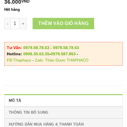
120.000VND
36.000
VND
Hết hàng
Dây Cóc /Dây Thần Thông/Dây Ký Ninh Sấy Khô số lượng
THÊM VÀO GIỎ HÀNG
Tư Vấn:
0979.58.78.63
-
0979.58.78.63
Hotline:
0906.35.63.35
-
0979.587.863
-
FB:Thaphaco
-
Zalo: Thảo Dược THAPHACO
MÔ TẢ
THÔNG TIN BỔ SUNG
HƯỚNG DẪN MUA HÀNG & THANH TOÁN