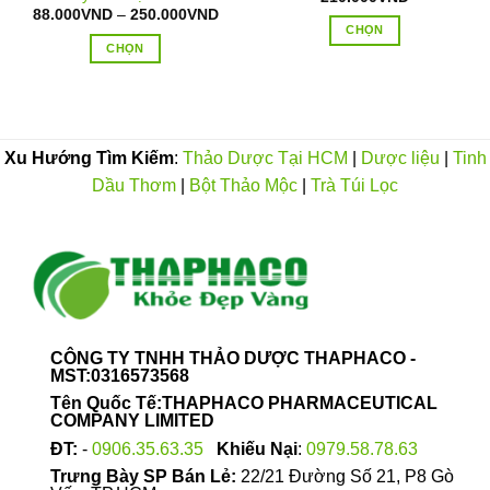
:
Khoảng
88.000
VND
–
250.000
VND
giá:
CHỌN
.000VND
từ
CHỌN
n
Sản
88.000VND
0.000VND
đến
Sản
phẩm
250.000VND
phẩm
này
này
có
có
nhiều
Xu Hướng Tìm Kiếm
:
Thảo Dược Tại HCM
|
Dược liệu
|
Tinh
nhiều
biến
Dầu Thơm
|
Bột Thảo Mộc
|
Trà Túi Lọc
biến
thể.
thể.
Các
Các
tùy
tùy
chọn
chọn
có
có
thể
thể
được
được
chọn
CÔNG TY TNHH THẢO DƯỢC THAPHACO -
chọn
MST:0316573568
trên
trên
trang
Tên Quốc Tế:THAPHACO PHARMACEUTICAL
trang
COMPANY LIMITED
sản
sản
phẩm
ĐT:
-
0906.35.63.35
Khiếu Nại
:
0979.58.78.63
phẩm
Trưng Bày SP Bán Lẻ:
22/21 Đường Số 21, P8 Gò