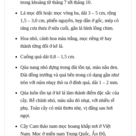
trong khoảng từ tháng 7 tới tháng 10.
Lá mọc đối hoặc mọc vòng ba, dài 3 – 5 cm, rộng
1,5 – 3,0 cm, phiến nguyên, hẹp dần ở gốc, mép có
răng cưa thưa ở nửa cuối, gân lá hình lông chim.
Hoa nhỏ, cánh hoa màu trắng, mọc riêng rẽ hay
thành từng đôi ở kẽ lá.
Cuống quả dài 0,8 – 1,5 cm.
Qủa nang nhỏ đựng trong đài tồn tại, màu nâu đen.
Đài đồng trưởng và quả bên trong có dạng gần như
tròn với núm nhụy thò ra ở đỉnh quả, dài 1 – 2 mm.
Qủa luôn tồn tại ở kẽ lá làm thành điểm đặc sắc của
cây. Rễ chính nhỏ, màu nâu đỏ nhạt, với nhiều rễ
phụ. Toàn cây có mùi thơm nhẹ, vị đắng sau hơi
ngọt.
Cây Cam thảo nam mọc hoang khắp nơi ở Việt
Nam. Mọc ở miền nam Trung Quốc, Ấn Độ,