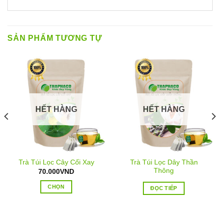
SẢN PHẨM TƯƠNG TỰ
HẾT HÀNG
HẾT HÀNG
Trà Túi Lọc Dây Thần
Trà Túi Lọc Cây Cối Xay
Thông
70.000
VND
CHỌN
ĐỌC TIẾP
Sản
phẩm
này