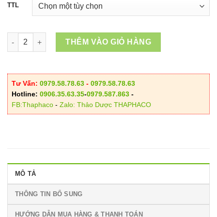
TTL
Trà Túi Lọc Cam Thảo số lượng
THÊM VÀO GIỎ HÀNG
Tư Vấn:
0979.58.78.63
-
0979.58.78.63
Hotline:
0906.35.63.35
-
0979.587.863
-
FB:Thaphaco
-
Zalo: Thảo Dược THAPHACO
MÔ TẢ
THÔNG TIN BỔ SUNG
HƯỚNG DẪN MUA HÀNG & THANH TOÁN