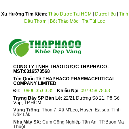
có
nhiều
Xu Hướng Tìm Kiếm
:
Thảo Dược Tại HCM
|
Dược liệu
|
Tinh
biến
Dầu Thơm
|
Bột Thảo Mộc
|
Trà Túi Lọc
thể.
Các
tùy
chọn
có
thể
được
chọn
CÔNG TY TNHH THẢO DƯỢC THAPHACO -
MST:0316573568
trên
trang
Tên Quốc Tế:THAPHACO PHARMACEUTICAL
COMPANY LIMITED
sản
phẩm
ĐT:
-
0906.35.63.35
Khiếu Nại
:
0979.58.78.63
Trưng Bày SP Bán Lẻ:
22/21 Đường Số 21, P8 Gò
Vấp, TP.HCM
Vùng Trồng:
Thôn 7, Xã M'Leo, Huyện Ea súp, Tỉnh
Đắk Lắk
Nhà Máy SX:
Cụm Công Nghiệp Tân An, TP.Buôn Ma
Thuột